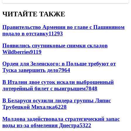
ЧИТАЙТЕ ТАКЖЕ
Правительство Армении во главе с Пашиняном
подало в отставку
11293
Появились спутниковые снимки складов
Wildberries
9119
Орден для Зеленского: в Польше требуют от
Туска завершить дело
7964
В Италии двое суток искали выброшенный
лотерейный билет с выигрышем
7848
В Беларуси осудили лидера группы Ляпис
Трубецкой Михалка
6228
Молдова задействовала стратегический запас
воды из-за обмеления Днестра
5322