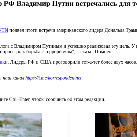
 РФ Владимир Путин встречались для то
WTN
подвел итоги встречи американского лидера Дональда Тра
алога с Владимиром Путиным и успешно реализовал эту цель. У 
опросы, как борьба с терроризмом", – сказал Помпео.
инки
. Лидеры РФ и США проговорили тет-а-тет более двух часов
а наш канал
https://t.me/korrespondentnet
те Ctrl+Enter, чтобы сообщить об этом редакции.