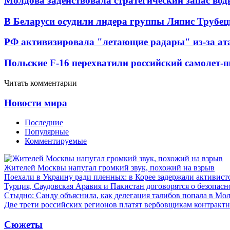
Молдова задействовала стратегический запас вод
В Беларуси осудили лидера группы Ляпис Трубе
РФ активизировала "летающие радары" из-за а
Польские F-16 перехватили российский самолет-
Читать комментарии
Новости мира
Последние
Популярные
Комментируемые
Жителей Москвы напугал громкий звук, похожий на взрыв
Поехали в Украину ради пленных: в Корее задержали активист
Турция, Саудовская Аравия и Пакистан договорятся о безопасн
Стыдно: Санду объяснила, как делегация талибов попала в Мо
Две трети российских регионов платят вербовщикам контракт
Сюжеты