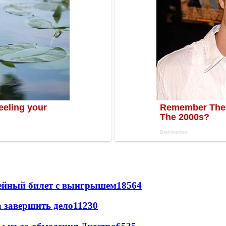
рейный билет с выигрышем
18564
а завершить дело
11230