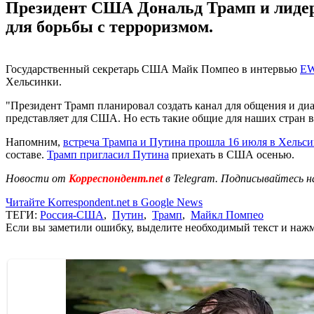
Президент США Дональд Трамп и лидер
для борьбы с терроризмом.
Государственный секретарь США Майк Помпео в интервью
E
Хельсинки.
"Президент Трамп планировал создать канал для общения и ди
представляет для США. Но есть такие общие для наших стран в
Напомним,
встреча Трампа и Путина прошла 16 июля в Хельс
составе.
Трамп пригласил Путина
приехать в США осенью.
Новости от
Корреспондент.net
в Telegram. Подписывайтесь н
Читайте Korrespondent.net в Google News
ТЕГИ:
Россия-США
,
Путин
,
Трамп
,
Майкл Помпео
Если вы заметили ошибку, выделите необходимый текст и нажми