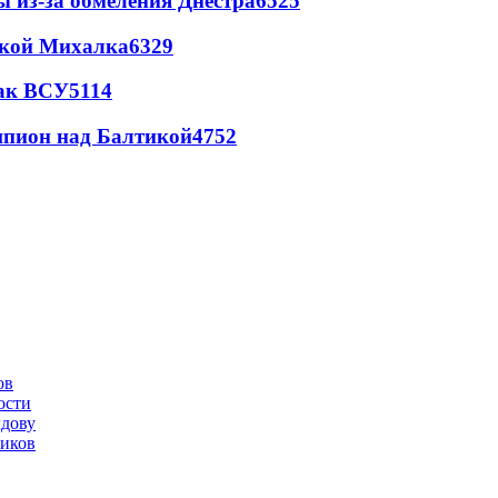
ы из-за обмеления Днестра
6525
цкой Михалка
6329
так ВСУ
5114
шпион над Балтикой
4752
ов
ости
лдову
ников