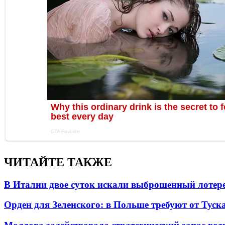
ЧИТАЙТЕ ТАКЖЕ
В Италии двое суток искали выброшенный лоте
Орден для Зеленского: в Польше требуют от Туск