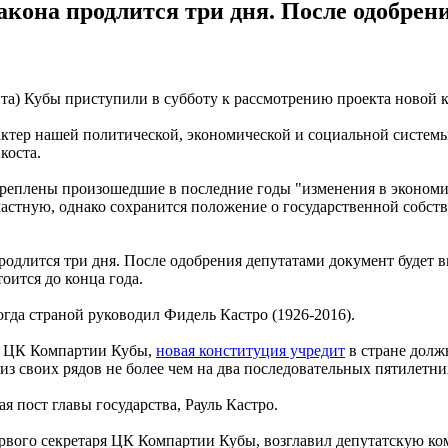
акона продлится три дня. После одобрен
та) Кубы приступили в субботу к рассмотрению проекта новой 
тер нашей политической, экономической и социальной системы 
коста.
закреплены произошедшие в последние годы "изменения в экономи
астную, однако сохранится положение о государственной собств
родлится три дня. После одобрения депутатами документ будет 
тоится до конца года.
огда страной руководил Фидель Кастро (1926-2016).
н ЦК Компартии Кубы,
новая конституция учредит
в стране долж
из своих рядов не более чем на два последовательных пятилетни
 пост главы государства, Рауль Кастро.
рвого секретаря ЦК Компартии Кубы, возглавил депутатскую ком