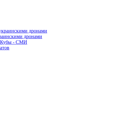
краинскими дронами
о Кубы - СМИ
атов