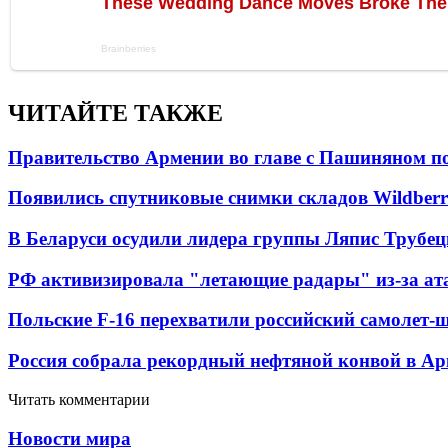
ЧИТАЙТЕ ТАКЖЕ
Правительство Армении во главе с Пашиняном по
Появились спутниковые снимки складов Wildberr
В Беларуси осудили лидера группы Ляпис Трубе
РФ активизировала "летающие радары" из-за а
Польские F-16 перехватили российский самолет-
Россия собрала рекордный нефтяной конвой в Ар
Читать комментарии
Новости мира