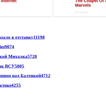
дало в отставку
11198
ies
9074
цкой Михалка
5728
так ВСУ
5005
шпион над Балтикой
4712
ктике
4255