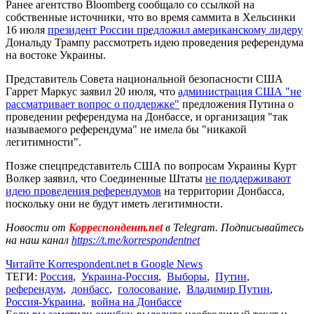
Ранее агентство Bloomberg сообщало со ссылкой на
собственные источники, что во время саммита в Хельсинки
16 июля
президент России предложил американскому лидеру
Дональду Трампу рассмотреть идею проведения референдума
на востоке Украины.
Представитель Совета национальной безопасности США
Гаррет Маркус заявил 20 июля, что
администрация США "не
рассматривает вопрос о поддержке"
предложения Путина о
проведении референдума на Донбассе, и организация "так
называемого референдума" не имела бы "никакой
легитимности".
Позже спецпредставитель США по вопросам Украины Курт
Волкер заявил, что Соединенные Штаты
не поддерживают
идею проведения референдумов
на территории Донбасса,
поскольку они не будут иметь легитимности.
Новости от
Корреспондент.net
в Telegram. Подписывайтесь
на наш канал
https://t.me/korrespondentnet
Читайте Korrespondent.net в Google News
ТЕГИ:
Россия
,
Украина-Россия
,
Выборы
,
Путин
,
референдум
,
донбасс
,
голосование
,
Владимир Путин
,
Россия-Украина
,
война на Донбассе