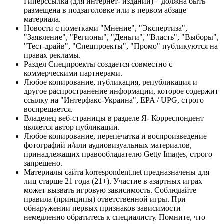
Гиперссылка (для интернет- изданий) – должна быть
размещена в подзаголовке или в первом абзаце
материала.
Новости с пометками "Мнение", "Экспертиза",
"Заявление", "Регионы", "Деньги", "Власть", "Выборы",
"Тест-драйв", "Спецпроекты", "Промо" публикуются на
правах рекламы.
Раздел Спецпроекты создается совместно с
коммерческими партнерами.
Любое копирование, публикация, републикация и
другое распространение информации, которое содержит
ссылку на "Интерфакс-Украина", EPA / UPG, строго
воспрещается.
Владелец веб-страницы в разделе Я- Корреспондент
является автор публикации.
Любое копирование, перепечатка и воспроизведение
фотографий и/или аудиовизуальных материалов,
принадлежащих правообладателю Getty Images, строго
запрещено.
Материалы сайта korrespondent.net предназначены для
лиц старше 21 года (21+). Участие в азартных играх
может вызвать игровую зависимость. Соблюдайте
правила (принципы) ответственной игры. При
обнаружении первых признаков зависимости
немедленно обратитесь к специалисту. Помните, что