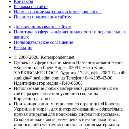
Контакты
Реклама на сайте
Использование материалов korrespondent.net
Правила пользования сайтом
Договор пользования сайтом
Политика в сфере конфиденциальности и персональных
данных
Пользовательское соглашение
Редакция
© 2000-2026, Korrespondent.net
Субъект в сфере онлайн-медиа Название онлайн-медиа -
«КореспонденТ.net» Адрес: 02091, місто Київ,
ХАРКІВСЬКЕ ШОСЕ, будинок 172-Б, офіс 208/1 E-mail:
sunlight@mediadim.com.ua
Телефон: 044-205-43-00
Идентификатор медиа - R40-06068
Использование любых материалов, размещённых на
сайте, разрешается при условии ссылки на
Корреспондент.net.
При копировании материалов со страницы «Новости
Украины и мира», для интернет-изданий – обязательна
прямая открытая для поисковых систем гиперссылка.
Ссылка должна быть размещена в независимости от
полного либо частичного использования материалов.