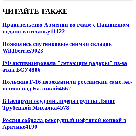
ЧИТАЙТЕ ТАКЖЕ
Правительство Армении во главе с Пашиняном
подало в отставку
11122
Появились спутниковые снимки складов
Wildberries
9023
РФ активизировала "летающие радары" из-за
атак ВСУ
4886
Польские F-16 перехватили российский самолет-
шпион над Балтикой
4662
В Беларуси осудили лидера группы Ляпис
Трубецкой Михалка
4578
Россия собрала рекордный нефтяной конвой в
Арктике
4190