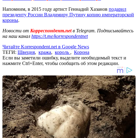
Напомним, в 2015 году артист Геннадий Хазанов
подарил
президенту России Владимиру Путину копию императорской
короны
.
Новости от
Корреспондент.net
в Telegram. Подписывайтесь
на наш канал
https://t.me/korrespondentnet
Читайте Korrespondent.net в Google News
ТЕГИ:
Швеция
,
кража
,
король
,
Корона
Если вы заметили ошибку, выделите необходимый текст и
нажмите Ctrl+Enter, чтобы сообщить об этом редакции.