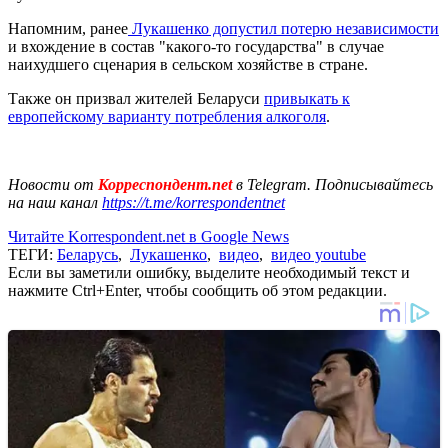
Напомним, ранее
Лукашенко допустил потерю независимости
и вхождение в состав "какого-то государства" в случае
наихудшего сценария в сельском хозяйстве в стране.
Также он призвал жителей Беларуси
привыкать к
европейскому варианту потребления алкоголя
.
Новости от
Корреспондент.net
в Telegram. Подписывайтесь
на наш канал
https://t.me/korrespondentnet
Читайте Korrespondent.net в Google News
ТЕГИ:
Беларусь
,
Лукашенко
,
видео
,
видео youtube
Если вы заметили ошибку, выделите необходимый текст и
нажмите Ctrl+Enter, чтобы сообщить об этом редакции.