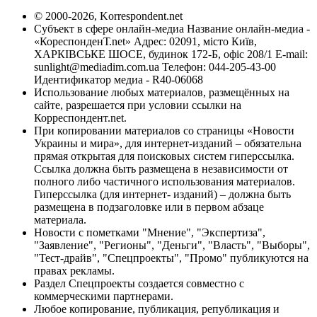
© 2000-2026, Korrespondent.net
Субъект в сфере онлайн-медиа Название онлайн-медиа -
«КореспонденТ.net» Адрес: 02091, місто Київ,
ХАРКІВСЬКЕ ШОСЕ, будинок 172-Б, офіс 208/1 E-mail:
sunlight@mediadim.com.ua
Телефон: 044-205-43-00
Идентификатор медиа - R40-06068
Использование любых материалов, размещённых на
сайте, разрешается при условии ссылки на
Корреспондент.net.
При копировании материалов со страницы «Новости
Украины и мира», для интернет-изданий – обязательна
прямая открытая для поисковых систем гиперссылка.
Ссылка должна быть размещена в независимости от
полного либо частичного использования материалов.
Гиперссылка (для интернет- изданий) – должна быть
размещена в подзаголовке или в первом абзаце
материала.
Новости с пометками "Мнение", "Экспертиза",
"Заявление", "Регионы", "Деньги", "Власть", "Выборы",
"Тест-драйв", "Спецпроекты", "Промо" публикуются на
правах рекламы.
Раздел Спецпроекты создается совместно с
коммерческими партнерами.
Любое копирование, публикация, републикация и