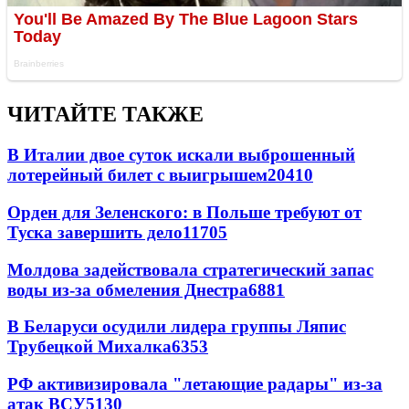
ЧИТАЙТЕ ТАКЖЕ
В Италии двое суток искали выброшенный
лотерейный билет с выигрышем
20410
Орден для Зеленского: в Польше требуют от
Туска завершить дело
11705
Молдова задействовала стратегический запас
воды из-за обмеления Днестра
6881
В Беларуси осудили лидера группы Ляпис
Трубецкой Михалка
6353
РФ активизировала "летающие радары" из-за
атак ВСУ
5130