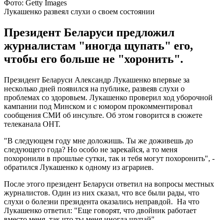
Фото: Getty Images
Лукашенко развеял слухи о своем состоянии
Президент Беларуси предложил
журналистам "иногда щупать" его,
чтобы его больше не "хоронить".
Президент Беларуси Александр Лукашенко впервые за
несколько дней появился на публике, развеяв слухи о
проблемах со здоровьем. Лукашенко проверил ход уборочной
кампании под Минском и с юмором прокомментировал
сообщения СМИ об инсульте. Об этом говорится в сюжете
телеканала ОНТ.
"В следующем году мне доложишь. Ты же доживешь до
следующего года? Но особо не зарекайся, а то меня
похоронили в прошлые сутки, так и тебя могут похоронить", -
обратился Лукашенко к одному из аграриев.
После этого президент Беларуси ответил на вопросы местных
журналистов. Один из них сказал, что все были рады, что
слухи о болезни президента оказались неправдой. На что
Лукашенко ответил: "Еще говорят, что двойник работает
вместо меня, так что ты меня иногда щупай".