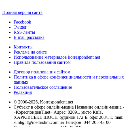
Полная версия сайта
Facebook
Twitter
RSS-ленты
E-mail рассылка
Контакты
Реклама на сайте
Использование материалов korrespondent.net
Правила пользования сайтом
Договор пользования сайтом
Политика в сфере конфиденциальности и персональных
данных
Пользовательское соглашение
Редакция
© 2000-2026, Korrespondent.net
Субъект в сфере онлайн-медиа Название онлайн-медиа -
«КореспонденТ.net» Адрес: 02091, місто Київ,
ХАРКІВСЬКЕ ШОСЕ, будинок 172-Б, офіс 208/1 E-mail:
sunlight@mediadim.com.ua
Телефон: 044-205-43-00