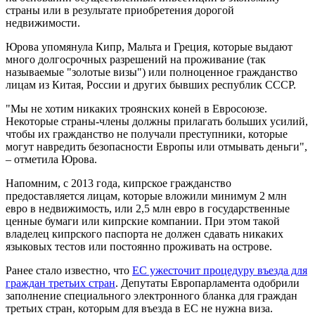
страны или в результате приобретения дорогой
недвижимости.
Юрова упомянула Кипр, Мальта и Греция, которые выдают
много долгосрочных разрешений на проживание (так
называемые "золотые визы") или полноценное гражданство
лицам из Китая, России и других бывших республик СССР.
"Мы не хотим никаких троянских коней в Евросоюзе.
Некоторые страны-члены должны прилагать больших усилий,
чтобы их гражданство не получали преступники, которые
могут навредить безопасности Европы или отмывать деньги",
– отметила Юрова.
Напомним, с 2013 года, кипрское гражданство
предоставляется лицам, которые вложили минимум 2 млн
евро в недвижимость, или 2,5 млн евро в государственные
ценные бумаги или кипрские компании. При этом такой
владелец кипрского паспорта не должен сдавать никаких
языковых тестов или постоянно проживать на острове.
Ранее стало известно, что
ЕС ужесточит процедуру въезда для
граждан третьих стран
. Депутаты Европарламента одобрили
заполнение специального электронного бланка для граждан
третьих стран, которым для въезда в ЕС не нужна виза.