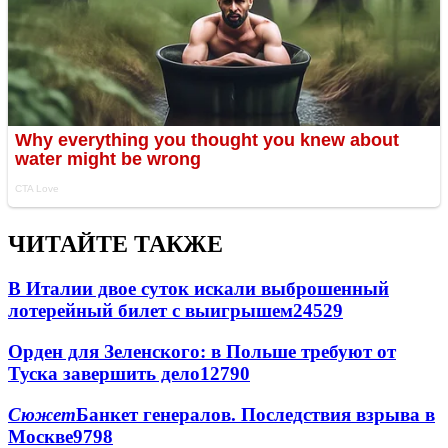
ЧИТАЙТЕ ТАКЖЕ
В Италии двое суток искали выброшенный
лотерейный билет с выигрышем
24529
Орден для Зеленского: в Польше требуют от
Туска завершить дело
12790
Сюжет
Банкет генералов. Последствия взрыва в
Москве
9798