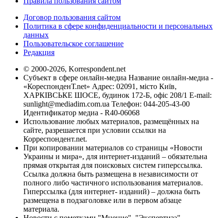
Правила пользования сайтом
Договор пользования сайтом
Политика в сфере конфиденциальности и персональных
данных
Пользовательское соглашение
Редакция
© 2000-2026, Korrespondent.net
Субъект в сфере онлайн-медиа Название онлайн-медиа -
«КореспонденТ.net» Адрес: 02091, місто Київ,
ХАРКІВСЬКЕ ШОСЕ, будинок 172-Б, офіс 208/1 E-mail:
sunlight@mediadim.com.ua
Телефон: 044-205-43-00
Идентификатор медиа - R40-06068
Использование любых материалов, размещённых на
сайте, разрешается при условии ссылки на
Корреспондент.net.
При копировании материалов со страницы «Новости
Украины и мира», для интернет-изданий – обязательна
прямая открытая для поисковых систем гиперссылка.
Ссылка должна быть размещена в независимости от
полного либо частичного использования материалов.
Гиперссылка (для интернет- изданий) – должна быть
размещена в подзаголовке или в первом абзаце
материала.
Новости с пометками "Мнение", "Экспертиза",