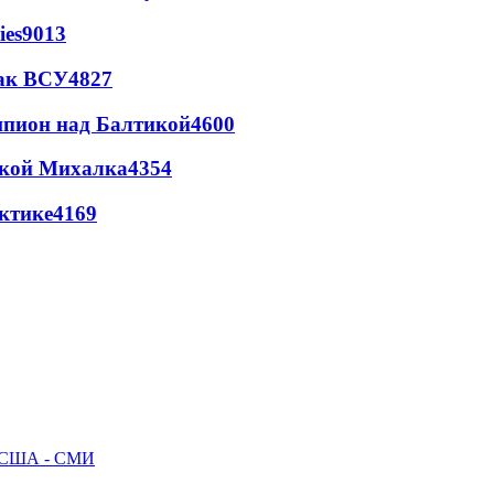
ies
9013
так ВСУ
4827
шпион над Балтикой
4600
цкой Михалка
4354
ктике
4169
ак США - СМИ