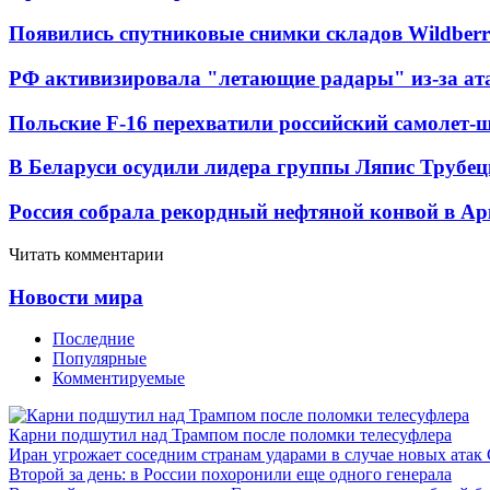
Появились спутниковые снимки складов Wildberr
РФ активизировала "летающие радары" из-за а
Польские F-16 перехватили российский самолет-
В Беларуси осудили лидера группы Ляпис Трубе
Россия собрала рекордный нефтяной конвой в Ар
Читать комментарии
Новости мира
Последние
Популярные
Комментируемые
Карни подшутил над Трампом после поломки телесуфлера
Иран угрожает соседним странам ударами в случае новых ат
Второй за день: в России похоронили еще одного генерала