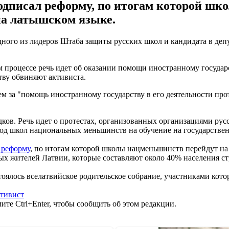
одписал реформу, по итогам которой шк
на латышском языке.
ного из лидеров Штаба защиты русских школ и кандидата в деп
 процессе речь идет об оказании помощи иностранному государс
тву обвиняют активиста.
ем за "помощь иностранному государству в его деятельности пр
ков. Речь идет о протестах, организованных организациями рус
од школ национальных меньшинств на обучение на государствен
 реформу
, по итогам которой школы нацменьшинств перейдут на
ых жителей Латвии, которые составляют около 40% населения с
тоялось вселатвийское родительское собрание, участниками кото
ктивист
те Ctrl+Enter, чтобы сообщить об этом редакции.