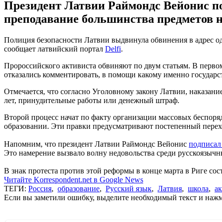
Президент Латвии Раймондс Вейонис п
преподавание большинства предметов 
Полиция безопасности Латвии выдвинула обвинения в адрес од
сообщает латвийский портал
Delfi
.
Пророссийского активиста обвиняют по двум статьям. В первом
отказались комментировать, в помощи какому именно государс
Отмечается, что согласно Уголовному закону Латвии, наказани
лет, принудительные работы или денежный штраф.
Второй процесс начат по факту организации массовых беспоряд
образовании. Эти правки предусматривают постепенный перех
Напомним, что президент Латвии Раймондс Вейонис
подписал
Это намерение вызвало волну недовольства среди русскоязычн
В знак протеста против этой реформы в конце марта в Риге сос
Читайте Korrespondent.net в Google News
ТЕГИ:
Россия
,
образование
,
Русский язык
,
Латвия
,
школа
,
а
Если вы заметили ошибку, выделите необходимый текст и нажми