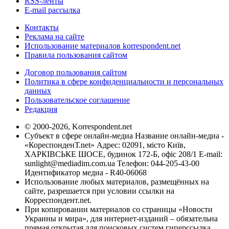
RSS-ленты
E-mail рассылка
Контакты
Реклама на сайте
Использование материалов korrespondent.net
Правила пользования сайтом
Договор пользования сайтом
Политика в сфере конфиденциальности и персональных
данных
Пользовательское соглашение
Редакция
© 2000-2026, Korrespondent.net
Субъект в сфере онлайн-медиа Название онлайн-медиа -
«КореспонденТ.net» Адрес: 02091, місто Київ,
ХАРКІВСЬКЕ ШОСЕ, будинок 172-Б, офіс 208/1 E-mail:
sunlight@mediadim.com.ua
Телефон: 044-205-43-00
Идентификатор медиа - R40-06068
Использование любых материалов, размещённых на
сайте, разрешается при условии ссылки на
Корреспондент.net.
При копировании материалов со страницы «Новости
Украины и мира», для интернет-изданий – обязательна
прямая открытая для поисковых систем гиперссылка.