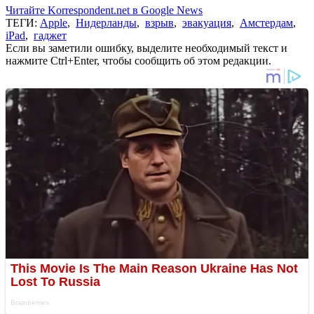
Читайте Korrespondent.net в Google News
ТЕГИ:
Apple
,
Нидерланды
,
взрыв
,
эвакуация
,
Амстердам
,
iPad
,
гаджет
Если вы заметили ошибку, выделите необходимый текст и
нажмите Ctrl+Enter, чтобы сообщить об этом редакции.