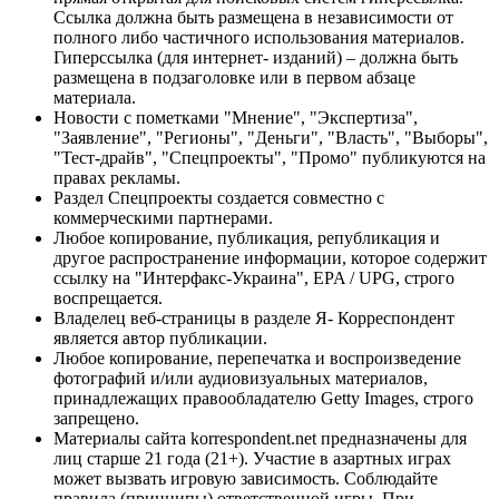
Ссылка должна быть размещена в независимости от
полного либо частичного использования материалов.
Гиперссылка (для интернет- изданий) – должна быть
размещена в подзаголовке или в первом абзаце
материала.
Новости с пометками "Мнение", "Экспертиза",
"Заявление", "Регионы", "Деньги", "Власть", "Выборы",
"Тест-драйв", "Спецпроекты", "Промо" публикуются на
правах рекламы.
Раздел Спецпроекты создается совместно с
коммерческими партнерами.
Любое копирование, публикация, републикация и
другое распространение информации, которое содержит
ссылку на "Интерфакс-Украина", EPA / UPG, строго
воспрещается.
Владелец веб-страницы в разделе Я- Корреспондент
является автор публикации.
Любое копирование, перепечатка и воспроизведение
фотографий и/или аудиовизуальных материалов,
принадлежащих правообладателю Getty Images, строго
запрещено.
Материалы сайта korrespondent.net предназначены для
лиц старше 21 года (21+). Участие в азартных играх
может вызвать игровую зависимость. Соблюдайте
правила (принципы) ответственной игры. При