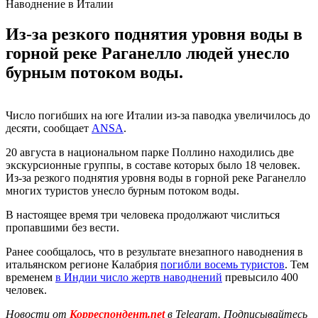
Наводнение в Италии
Из-за резкого поднятия уровня воды в
горной реке Раганелло людей унесло
бурным потоком воды.
Число погибших на юге Италии из-за паводка увеличилось до
десяти, сообщает
ANSA
.
20 августа в национальном парке Поллино находились две
экскурсионные группы, в составе которых было 18 человек.
Из-за резкого поднятия уровня воды в горной реке Раганелло
многих туристов унесло бурным потоком воды.
В настоящее время три человека продолжают числиться
пропавшими без вести.
Ранее сообщалось, что в результате внезапного наводнения в
итальянском регионе Калабрия
погибли восемь туристов
. Тем
временем
в Индии число жертв наводнений
превысило 400
человек.
Новости от
Корреспондент.net
в Telegram. Подписывайтесь