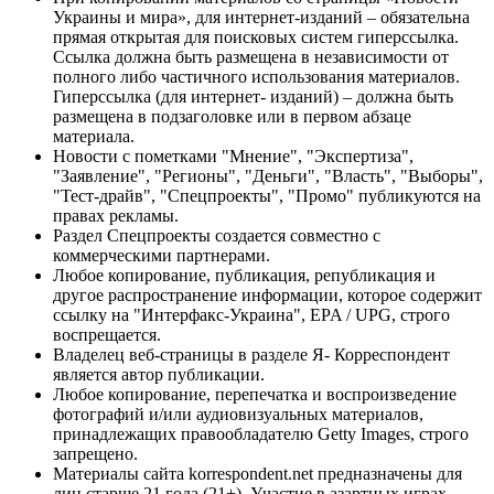
Украины и мира», для интернет-изданий – обязательна
прямая открытая для поисковых систем гиперссылка.
Ссылка должна быть размещена в независимости от
полного либо частичного использования материалов.
Гиперссылка (для интернет- изданий) – должна быть
размещена в подзаголовке или в первом абзаце
материала.
Новости с пометками "Мнение", "Экспертиза",
"Заявление", "Регионы", "Деньги", "Власть", "Выборы",
"Тест-драйв", "Спецпроекты", "Промо" публикуются на
правах рекламы.
Раздел Спецпроекты создается совместно с
коммерческими партнерами.
Любое копирование, публикация, републикация и
другое распространение информации, которое содержит
ссылку на "Интерфакс-Украина", EPA / UPG, строго
воспрещается.
Владелец веб-страницы в разделе Я- Корреспондент
является автор публикации.
Любое копирование, перепечатка и воспроизведение
фотографий и/или аудиовизуальных материалов,
принадлежащих правообладателю Getty Images, строго
запрещено.
Материалы сайта korrespondent.net предназначены для
лиц старше 21 года (21+). Участие в азартных играх