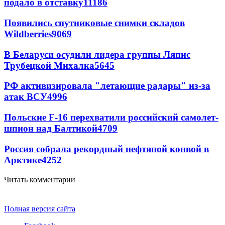
подало в отставку
11186
Появились спутниковые снимки складов
Wildberries
9069
В Беларуси осудили лидера группы Ляпис
Трубецкой Михалка
5645
РФ активизировала "летающие радары" из-за
атак ВСУ
4996
Польские F-16 перехватили российский самолет-
шпион над Балтикой
4709
Россия собрала рекордный нефтяной конвой в
Арктике
4252
Читать комментарии
Полная версия сайта