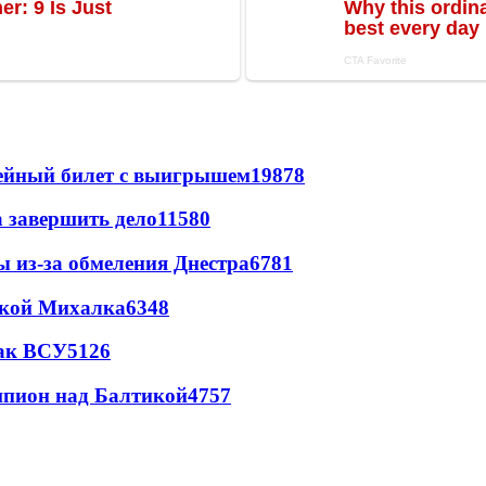
рейный билет с выигрышем
19878
а завершить дело
11580
ы из-за обмеления Днестра
6781
цкой Михалка
6348
так ВСУ
5126
шпион над Балтикой
4757