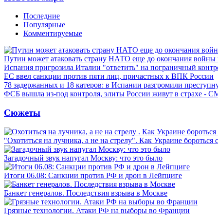
Последние
Популярные
Комментируемые
Путин может атаковать страну НАТО еще до окончания войны
Испания пригрозила Италии "ответить" на пограничный контр
ЕС ввел санкции против пяти лиц, причастных к ВПК России
78 задержанных и 18 катеров: в Испании разгромили преступн
ФСБ вышла из-под контроля, элиты России живут в страхе - 
Сюжеты
"Охотиться на лучника, а не на стрелу". Как Украине бороться 
Загадочный звук напугал Москву: что это было
Итоги 06.08: Санкции против РФ и дрон в Лейпциге
Банкет генералов. Последствия взрыва в Москве
Грязные технологии. Атаки РФ на выборы во Франции