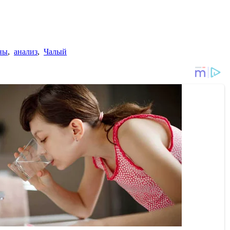
ны
,
анализ
,
Чалый