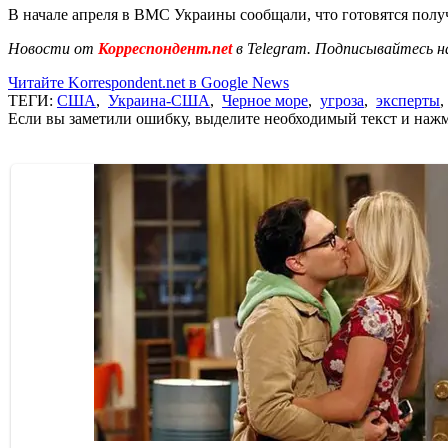
В начале апреля в ВМС Украины сообщали, что готовятся пол
Новости от
Корреспондент.net
в Telegram. Подписывайтесь н
Читайте Korrespondent.net в Google News
ТЕГИ:
США
,
Украина-США
,
Черное море
,
угроза
,
эксперты
Если вы заметили ошибку, выделите необходимый текст и нажми