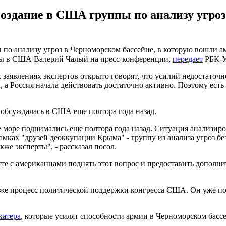
оздание в США группы по анализу угроз
о анализу угроз в Черноморском бассейне, в которую вошли ам
ны в США Валерий Чалый на пресс-конференции,
передает
РБК-У
 заявлениях экспертов открыто говорят, что усилий недостаточ
 а Россия начала действовать достаточно активно. Поэтому есть 
 обсуждалась в США еще полтора года назад.
 море поднимались еще полтора года назад. Ситуация анализир
амках "друзей деоккупации Крыма" - группу из анализа угроз бе
же эксперты", - рассказал посол.
те с американцами поднять этот вопрос и предоставить дополн
о уже процесс политической поддержки конгресса США. Он уже п
катера
, которые усилят способности армии в Черноморском басс