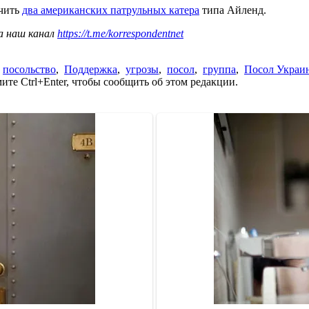
учить
два американских патрульных катера
типа Айленд.
а наш канал
https://t.me/korrespondentnet
,
посольство
,
Поддержка
,
угрозы
,
посол
,
группа
,
Посол Украи
те Ctrl+Enter, чтобы сообщить об этом редакции.