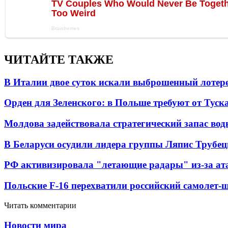
ЧИТАЙТЕ ТАКЖЕ
В Италии двое суток искали выброшенный лоте
Орден для Зеленского: в Польше требуют от Туск
Молдова задействовала стратегический запас вод
В Беларуси осудили лидера группы Ляпис Трубе
РФ активизировала "летающие радары" из-за а
Польские F-16 перехватили российский самолет-
Читать комментарии
Новости мира