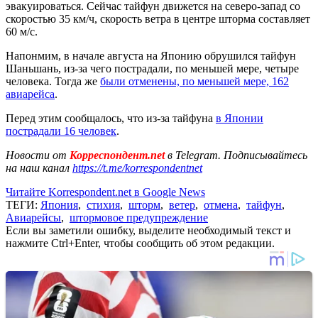
эвакуироваться. Сейчас тайфун движется на северо-запад со
скоростью 35 км/ч, скорость ветра в центре шторма составляет
60 м/с.
Напонмим, в начале августа на Японию обрушился тайфун
Шаньшань, из-за чего пострадали, по меньшей мере, четыре
человека. Тогда же
были отменены, по меньшей мере, 162
авиарейса
.
Перед этим сообщалось, что из-за тайфуна
в Японии
пострадали 16 человек
.
Новости от
Корреспондент.net
в Telegram. Подписывайтесь
на наш канал
https://t.me/korrespondentnet
Читайте Korrespondent.net в Google News
ТЕГИ:
Япония
,
стихия
,
шторм
,
ветер
,
отмена
,
тайфун
,
Авиарейсы
,
штормовое предупреждение
Если вы заметили ошибку, выделите необходимый текст и
нажмите Ctrl+Enter, чтобы сообщить об этом редакции.