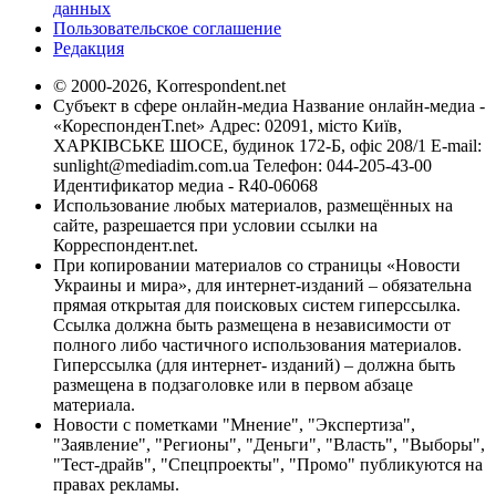
данных
Пользовательское соглашение
Редакция
© 2000-2026, Korrespondent.net
Субъект в сфере онлайн-медиа Название онлайн-медиа -
«КореспонденТ.net» Адрес: 02091, місто Київ,
ХАРКІВСЬКЕ ШОСЕ, будинок 172-Б, офіс 208/1 E-mail:
sunlight@mediadim.com.ua
Телефон: 044-205-43-00
Идентификатор медиа - R40-06068
Использование любых материалов, размещённых на
сайте, разрешается при условии ссылки на
Корреспондент.net.
При копировании материалов со страницы «Новости
Украины и мира», для интернет-изданий – обязательна
прямая открытая для поисковых систем гиперссылка.
Ссылка должна быть размещена в независимости от
полного либо частичного использования материалов.
Гиперссылка (для интернет- изданий) – должна быть
размещена в подзаголовке или в первом абзаце
материала.
Новости с пометками "Мнение", "Экспертиза",
"Заявление", "Регионы", "Деньги", "Власть", "Выборы",
"Тест-драйв", "Спецпроекты", "Промо" публикуются на
правах рекламы.