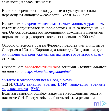
авианосец Авраам Линкольн.
В свою очередь военно-воздушные и сухопутные силы
перемещают авиацию – самолеты F-22 и T-38 Talon.
Напомним,
Флоренс может стать самым мощным ураганом
,
который обрушивался на юго-восток США за последние 60
лет. Он сопровождается проливными дождями и сильными
порывами ветра, скорость которых превышает 200 км/ч.
Особую опасность ураган Флоренс представляет для штатов
Северная и Южная Каролина, а также для Вирджинии, где
миллионы жителей уже начали активно готовиться к удару
стихии.
Новости от
Корреспондент.net
в Telegram. Подписывайтесь
на наш канал
https://t.me/korrespondentnet
Читайте Korrespondent.net в Google News
ТЕГИ:
США
,
авиация
,
ураган
,
ВМФ
,
эвакуация
,
военные
,
морская пехота
,
ВМС
Если вы заметили ошибку, выделите необходимый текст и
нажмите Ctrl+Enter, чтобы сообщить об этом редакции.