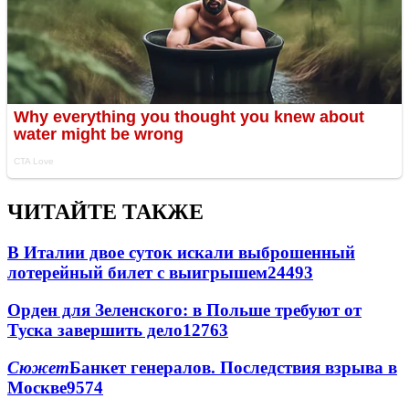
ЧИТАЙТЕ ТАКЖЕ
В Италии двое суток искали выброшенный
лотерейный билет с выигрышем
24493
Орден для Зеленского: в Польше требуют от
Туска завершить дело
12763
Сюжет
Банкет генералов. Последствия взрыва в
Москве
9574