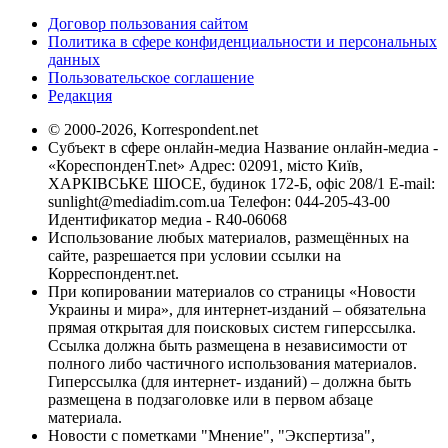
Договор пользования сайтом
Политика в сфере конфиденциальности и персональных
данных
Пользовательское соглашение
Редакция
© 2000-2026, Korrespondent.net
Субъект в сфере онлайн-медиа Название онлайн-медиа -
«КореспонденТ.net» Адрес: 02091, місто Київ,
ХАРКІВСЬКЕ ШОСЕ, будинок 172-Б, офіс 208/1 E-mail:
sunlight@mediadim.com.ua
Телефон: 044-205-43-00
Идентификатор медиа - R40-06068
Использование любых материалов, размещённых на
сайте, разрешается при условии ссылки на
Корреспондент.net.
При копировании материалов со страницы «Новости
Украины и мира», для интернет-изданий – обязательна
прямая открытая для поисковых систем гиперссылка.
Ссылка должна быть размещена в независимости от
полного либо частичного использования материалов.
Гиперссылка (для интернет- изданий) – должна быть
размещена в подзаголовке или в первом абзаце
материала.
Новости с пометками "Мнение", "Экспертиза",