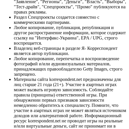
"Заявление", "Регионы", "Деньги", "Власть", "Выборы",
"Тест-драйв", "Спецпроекты", "Промо" публикуются на
правах рекламы.
Раздел Спецпроекты создается совместно с
коммерческими партнерами.
Любое копирование, публикация, републикация и
другое распространение информации, которое содержит
ссылку на "Интерфакс-Украина", EPA / UPG, строго
воспрещается.
Владелец веб-страницы в разделе Я- Корреспондент
является автор публикации.
Любое копирование, перепечатка и воспроизведение
фотографий и/или аудиовизуальных материалов,
принадлежащих правообладателю Getty Images, строго
запрещено.
Материалы сайта korrespondent.net предназначены для
лиц старше 21 года (21+). Участие в азартных играх
может вызвать игровую зависимость. Соблюдайте
правила (принципы) ответственной игры. При
обнаружении первых признаков зависимости
немедленно обратитесь к специалисту. Помните, что
участие в азартных играх не может являться источником
доходов или альтернативой работе. Информационный
ресурс korrespondent.net не проводит игры на реальные
и/или виртуальные деньги, сайт не принимает ни в