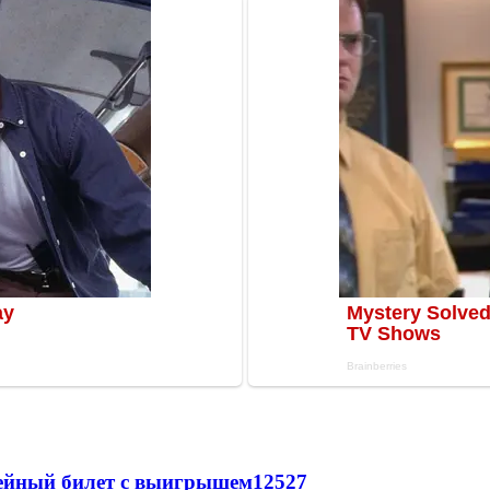
рейный билет с выигрышем
12527