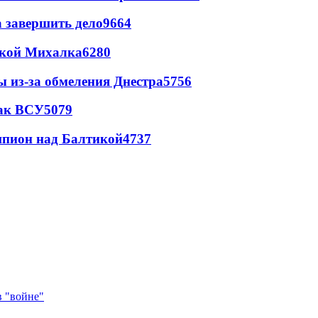
а завершить дело
9664
цкой Михалка
6280
ы из-за обмеления Днестра
5756
так ВСУ
5079
шпион над Балтикой
4737
в "войне"