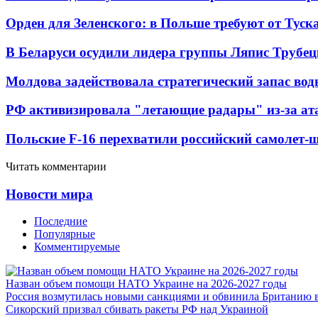
Орден для Зеленского: в Польше требуют от Туск
В Беларуси осудили лидера группы Ляпис Трубе
Молдова задействовала стратегический запас вод
РФ активизировала "летающие радары" из-за а
Польские F-16 перехватили российский самолет-
Читать комментарии
Новости мира
Последние
Популярные
Комментируемые
Назван объем помощи НАТО Украине на 2026-2027 годы
Россия возмутилась новыми санкциями и обвинила Британию 
Сикорский призвал сбивать ракеты РФ над Украиной