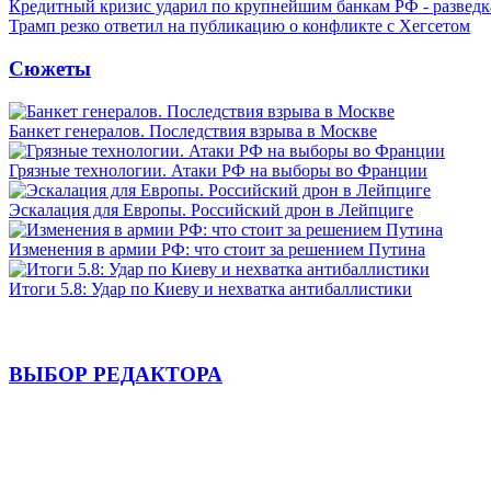
Кредитный кризис ударил по крупнейшим банкам РФ - разведк
Трамп резко ответил на публикацию о конфликте с Хегсетом
Сюжеты
Банкет генералов. Последствия взрыва в Москве
Грязные технологии. Атаки РФ на выборы во Франции
Эскалация для Европы. Российский дрон в Лейпциге
Изменения в армии РФ: что стоит за решением Путина
Итоги 5.8: Удар по Киеву и нехватка антибаллистики
ВЫБОР РЕДАКТОРА