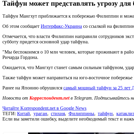
Тайфун может представлять угрозу для б
Тайфун Мангхут приближается к побережью Филиппин и может
Об этом сообщает
Интерфакс-Украина
со ссылкой на филиппинс
Отмечается, что власти Филиппин направили сотрудников экст
субботу придется основной удар тайфуна.
"Мы беспокоимся о 10 млн человек, которые проживают в райо
Ричарда Гордона.
Ожидается, что Мангхут станет самым сильным тайфуном, удар
Также тайфун может направиться на юго-восточное побережье К
Ранее на Японию обрушился
самый мощный тайфун за 25 лет 
Новости от
Корреспондент.net
в Telegram. Подписывайтесь н
Читайте Korrespondent.net в Google News
ТЕГИ:
Китай
,
ураган
,
стихия
,
Филиппины
,
тайфун
,
катакли
Если вы заметили ошибку, выделите необходимый текст и нажми