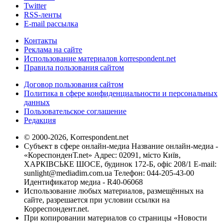
Twitter
RSS-ленты
E-mail рассылка
Контакты
Реклама на сайте
Использование материалов korrespondent.net
Правила пользования сайтом
Договор пользования сайтом
Политика в сфере конфиденциальности и персональных
данных
Пользовательское соглашение
Редакция
© 2000-2026, Korrespondent.net
Субъект в сфере онлайн-медиа Название онлайн-медиа -
«КореспонденТ.net» Адрес: 02091, місто Київ,
ХАРКІВСЬКЕ ШОСЕ, будинок 172-Б, офіс 208/1 E-mail:
sunlight@mediadim.com.ua
Телефон: 044-205-43-00
Идентификатор медиа - R40-06068
Использование любых материалов, размещённых на
сайте, разрешается при условии ссылки на
Корреспондент.net.
При копировании материалов со страницы «Новости