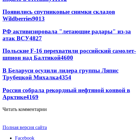
Появились спутниковые снимки складов
Wildberries
9013
РФ активизировала "летающие радары" из-за
атак ВСУ
4827
Польские F-16 перехватили российский самолет-
шпион над Балтикой
4600
В Беларуси осудили лидера группы Ляпис
Трубецкой Михалка
4354
Россия собрала рекордный нефтяной конвой в
Арктике
4169
Читать комментарии
Полная версия сайта
Facebook