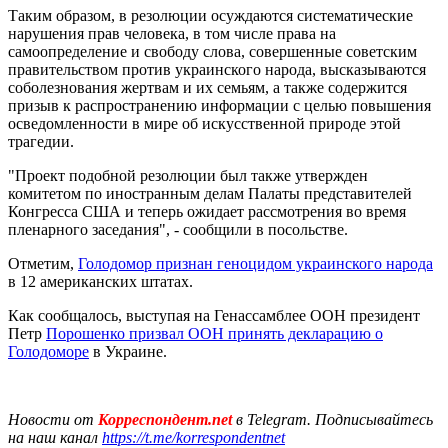
Таким образом, в резолюции осуждаются систематические
нарушения прав человека, в том числе права на
самоопределение и свободу слова, совершенные советским
правительством против украинского народа, высказываются
соболезнования жертвам и их семьям, а также содержится
призыв к распространению информации с целью повышения
осведомленности в мире об искусственной природе этой
трагедии.
"Проект подобной резолюции был также утвержден
комитетом по иностранным делам Палаты представителей
Конгресса США и теперь ожидает рассмотрения во время
пленарного заседания", - сообщили в посольстве.
Отметим,
Голодомор признан геноцидом украинского народа
в 12 американских штатах.
Как сообщалось, выступая на Генассамблее ООН президент
Петр
Порошенко призвал ООН принять декларацию о
Голодоморе
в Украине.
Новости от
Корреспондент.net
в Telegram. Подписывайтесь
на наш канал
https://t.me/korrespondentnet