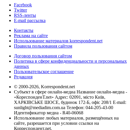
Facebook
Twitter
RSS-ленты
E-mail рассылка
Контакты
Реклама на сайте
Использование материалов korrespondent.net
Правила пользования сайтом
Договор пользования сайтом
Политика в сфере конфиденциальности и персональных
данных
Пользовательское соглашение
Редакция
© 2000-2026, Korrespondent.net
Субъект в сфере онлайн-медиа Название онлайн-медиа -
«КореспонденТ.net» Адрес: 02091, місто Київ,
ХАРКІВСЬКЕ ШОСЕ, будинок 172-Б, офіс 208/1 E-mail:
sunlight@mediadim.com.ua
Телефон: 044-205-43-00
Идентификатор медиа - R40-06068
Использование любых материалов, размещённых на
сайте, разрешается при условии ссылки на
Корреспондент.net.