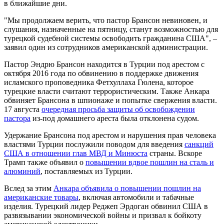
в ближайшие дни.
"Мы продолжаем верить, что пастор Брансон невиновен, и
слушания, назначенные на пятницу, станут возможностью для
турецкой судебной системы освободить гражданина США", –
заявил один из сотрудников американской администрации.
Пастор Эндрю Брансон находится в Турции под арестом с
октября 2016 года по обвинению в поддержке движения
исламского проповедника Фетхуллаха Гюлена, которое
турецкие власти считают террористическим. Также Анкара
обвиняет Брансона в шпионаже и попытке свержения власти.
17 августа
очередная просьба защиты об освобождении
пастора
из-под домашнего ареста была отклонена судом.
Удержание Брансона под арестом и нарушения прав человека
властями Турции послужили поводом для введения
санкций
США в отношении глав МВД и Минюста
страны. Вскоре
Трамп также объявил о
повышении вдвое пошлин на сталь и
алюминий
, поставляемых из Турции.
Вслед за этим
Анкара объявила о повышении пошлин на
американские товары
, включая автомобили и табачные
изделия. Турецкий лидер Реджеп Эрдоган обвинил США в
развязывании экономической войны и призвал к бойкоту