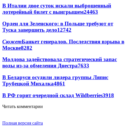
В Италии двое суток искали выброшенный
лотерейный билет с выигрышем
24463
Орден для Зеленского: в Польше требуют от
Туска завершить дело
12742
Сюжет
Банкет генералов. Последствия взрыва в
Москве
8282
Молдова задействовала стратегический запас
воды из-за обмеления Днестра
7633
В Беларуси осудили лидера группы Ляпис
Трубецкой Михалка
4861
В РФ горит очередной склад Wildberries
3918
Читать комментарии
Полная версия сайта