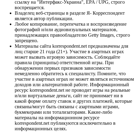
ссылку на "Интерфакс-Украина", EPA / UPG, строго
воспрещается.
Владелец веб-страницы в разделе Я- Корреспондент
является автор публикации.
Любое копирование, перепечатка и воспроизведение
фотографий и/или аудиовизуальных материалов,
принадлежащих правообладателю Getty Images, строго
запрещено.
Материалы сайта korrespondent.net предназначены для
лиц старше 21 года (21+). Участие в азартных играх
может вызвать игровую зависимость. Соблюдайте
правила (принципы) ответственной игры. При
обнаружении первых признаков зависимости
немедленно обратитесь к специалисту. Помните, что
участие в азартных играх не может являться источником
доходов или альтернативой работе. Информационный
ресурс korrespondent.net не проводит игры на реальные
и/или виртуальные деньги, сайт не принимает ни в
какой форме оплату ставок и других платежей, которые
связаны/могут быть связаны с азартными играми,
букмекерами или тотализаторами. Какие-либо
материалы на информационном ресурсе
korrespondent.net публикуются исключительно в
информационных целях.