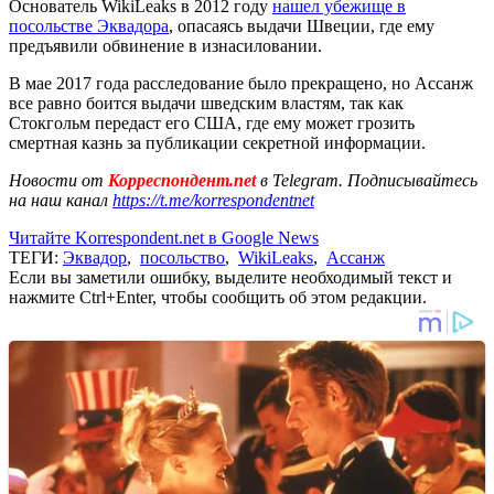
Основатель WikiLeaks в 2012 году
нашел убежище в
посольстве Эквадора
, опасаясь выдачи Швеции, где ему
предъявили обвинение в изнасиловании.
В мае 2017 года расследование было прекращено, но Ассанж
все равно боится выдачи шведским властям, так как
Стокгольм передаст его США, где ему может грозить
смертная казнь за публикации секретной информации.
Новости от
Корреспондент.net
в Telegram. Подписывайтесь
на наш канал
https://t.me/korrespondentnet
Читайте Korrespondent.net в Google News
ТЕГИ:
Эквадор
,
посольство
,
WikiLeaks
,
Ассанж
Если вы заметили ошибку, выделите необходимый текст и
нажмите Ctrl+Enter, чтобы сообщить об этом редакции.