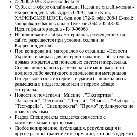
© 2000-2026, Korrespondent.net
Субъект в сфере онлайн-медиа Название онлайн-медиа -
«КореспонденТ.net» Адрес: 02091, місто Київ,
ХАРКІВСЬКЕ ШОСЕ, будинок 172-Б, офіс 208/1 E-mail:
sunlight@mediadim.com.ua
Телефон: 044-205-43-00
Идентификатор медиа - R40-06068
Использование любых материалов, размещённых на
сайте, разрешается при условии ссылки на
Корреспондент.net.
При копировании материалов со страницы «Новости
Украины и мира», для интернет-изданий – обязательна
прямая открытая для поисковых систем гиперссылка.
Ссылка должна быть размещена в независимости от
полного либо частичного использования материалов.
Гиперссылка (для интернет- изданий) – должна быть
размещена в подзаголовке или в первом абзаце
материала.
Новости с пометками "Мнение", "Экспертиза",
"Заявление", "Регионы", "Деньги", "Власть", "Выборы",
"Тест-драйв", "Спецпроекты", "Промо" публикуются на
правах рекламы.
Раздел Спецпроекты создается совместно с
коммерческими партнерами.
Любое копирование, публикация, републикация и
другое распространение информации, которое содержит