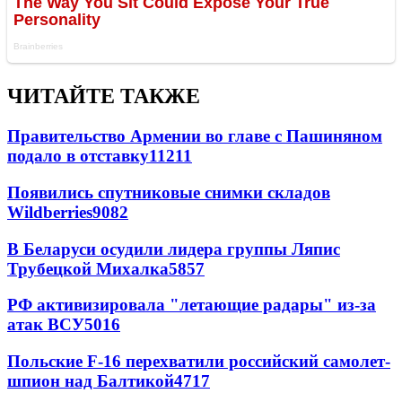
ЧИТАЙТЕ ТАКЖЕ
Правительство Армении во главе с Пашиняном
подало в отставку
11211
Появились спутниковые снимки складов
Wildberries
9082
В Беларуси осудили лидера группы Ляпис
Трубецкой Михалка
5857
РФ активизировала "летающие радары" из-за
атак ВСУ
5016
Польские F-16 перехватили российский самолет-
шпион над Балтикой
4717