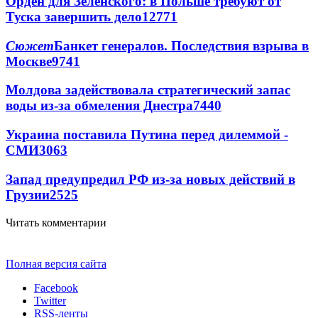
Орден для Зеленского: в Польше требуют от
Туска завершить дело
12771
Сюжет
Банкет генералов. Последствия взрыва в
Москве
9741
Молдова задействовала стратегический запас
воды из-за обмеления Днестра
7440
Украина поставила Путина перед дилеммой -
СМИ
3063
Запад предупредил РФ из-за новых действий в
Грузии
2525
Читать комментарии
Полная версия сайта
Facebook
Twitter
RSS-ленты