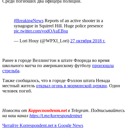
Среди погибших два офицера полиции.
#BreakingNews
Reports of an active shooter in a
synagogue in Squirrel Hill. Huge police presence
pic.twitter.com/vodOAuEBsu
— Lori Houy (@WPXI_Lori)
27 октября 2018 г.
Ранее в городе Веллингтон в штате Флорида во время
школьного матча по американскому футболу
произошла
стрельба
.
Также сообщалось, что в городе Фэллон штата Невада
местный житель
открыл огонь в мормонской церкви
. Один
человек погиб.
Новости от
Корреспондент.net
в Telegram. Подписывайтесь
на наш канал
https://t.me/korrespondentnet
Читайте Korrespondent.net в Google News