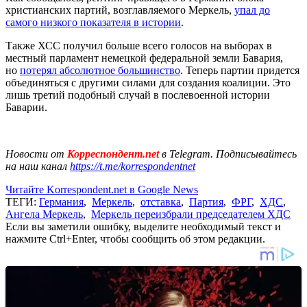
христианских партий, возглавляемого Меркель,
упал до
самого низкого показателя в истории
.
Также ХСС получил больше всего голосов на выборах в
местный парламент немецкой федеральной земли Бавария,
но
потерял абсолютное большинство
. Теперь партии придется
объединяться с другими силами для создания коалиции. Это
лишь третий подобный случай в послевоенной истории
Баварии.
Новости от
Корреспондент.net
в Telegram. Подписывайтесь
на наш канал
https://t.me/korrespondentnet
Читайте Korrespondent.net в Google News
ТЕГИ:
Германия
,
Меркель
,
отставка
,
Партия
,
ФРГ
,
ХДС
,
Ангела Меркель
,
Меркель переизбрали председателем ХДС
Если вы заметили ошибку, выделите необходимый текст и
нажмите Ctrl+Enter, чтобы сообщить об этом редакции.