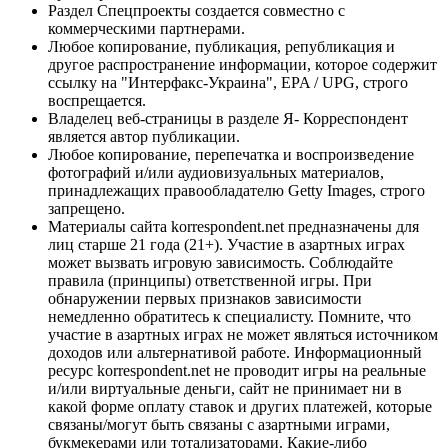
Раздел Спецпроекты создается совместно с
коммерческими партнерами.
Любое копирование, публикация, републикация и
другое распространение информации, которое содержит
ссылку на "Интерфакс-Украина", EPA / UPG, строго
воспрещается.
Владелец веб-страницы в разделе Я- Корреспондент
является автор публикации.
Любое копирование, перепечатка и воспроизведение
фотографий и/или аудиовизуальных материалов,
принадлежащих правообладателю Getty Images, строго
запрещено.
Материалы сайта korrespondent.net предназначены для
лиц старше 21 года (21+). Участие в азартных играх
может вызвать игровую зависимость. Соблюдайте
правила (принципы) ответственной игры. При
обнаружении первых признаков зависимости
немедленно обратитесь к специалисту. Помните, что
участие в азартных играх не может являться источником
доходов или альтернативой работе. Информационный
ресурс korrespondent.net не проводит игры на реальные
и/или виртуальные деньги, сайт не принимает ни в
какой форме оплату ставок и других платежей, которые
связаны/могут быть связаны с азартными играми,
букмекерами или тотализаторами. Какие-либо