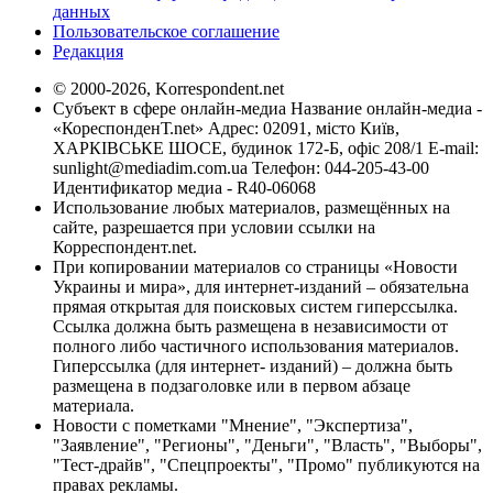
данных
Пользовательское соглашение
Редакция
© 2000-2026, Korrespondent.net
Субъект в сфере онлайн-медиа Название онлайн-медиа -
«КореспонденТ.net» Адрес: 02091, місто Київ,
ХАРКІВСЬКЕ ШОСЕ, будинок 172-Б, офіс 208/1 E-mail:
sunlight@mediadim.com.ua
Телефон: 044-205-43-00
Идентификатор медиа - R40-06068
Использование любых материалов, размещённых на
сайте, разрешается при условии ссылки на
Корреспондент.net.
При копировании материалов со страницы «Новости
Украины и мира», для интернет-изданий – обязательна
прямая открытая для поисковых систем гиперссылка.
Ссылка должна быть размещена в независимости от
полного либо частичного использования материалов.
Гиперссылка (для интернет- изданий) – должна быть
размещена в подзаголовке или в первом абзаце
материала.
Новости с пометками "Мнение", "Экспертиза",
"Заявление", "Регионы", "Деньги", "Власть", "Выборы",
"Тест-драйв", "Спецпроекты", "Промо" публикуются на
правах рекламы.