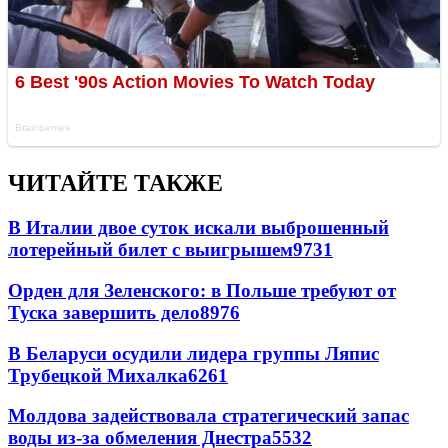
ЧИТАЙТЕ ТАКЖЕ
В Италии двое суток искали выброшенный
лотерейный билет с выигрышем
9731
Орден для Зеленского: в Польше требуют от
Туска завершить дело
8976
В Беларуси осудили лидера группы Ляпис
Трубецкой Михалка
6261
Молдова задействовала стратегический запас
воды из-за обмеления Днестра
5532