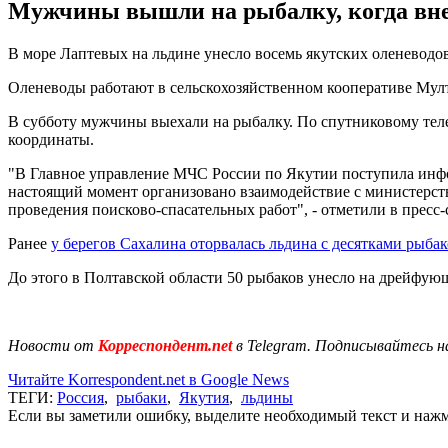
Мужчины вышли на рыбалку, когда внез
В море Лаптевых на льдине унесло восемь якутских оленеводов,
Оленеводы работают в сельскохозяйственном кооперативе Мулт
В субботу мужчины выехали на рыбалку. По спутниковому телеф
координаты.
"В Главное управление МЧС России по Якутии поступила инфор
настоящий момент организовано взаимодействие с министерст
проведения поисково-спасательных работ", - отметили в пресс-
Ранее
у берегов Сахалина оторвалась льдина с десятками рыба
До этого в Полтавской области 50 рыбаков унесло на дрейфую
Новости от
Корреспондент.net
в Telegram. Подписывайтесь н
Читайте Korrespondent.net в Google News
ТЕГИ:
Россия
,
рыбаки
,
Якутия
,
льдины
Если вы заметили ошибку, выделите необходимый текст и нажми