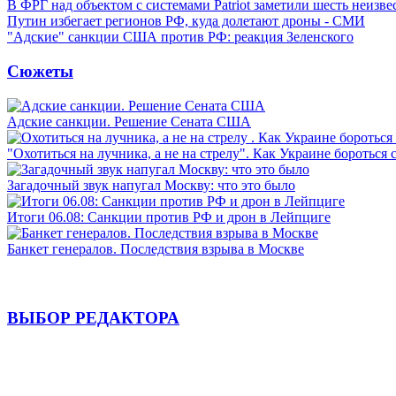
В ФРГ над объектом с системами Patriot заметили шесть неизв
Путин избегает регионов РФ, куда долетают дроны - СМИ
"Адские" санкции США против РФ: реакция Зеленского
Сюжеты
Адские санкции. Решение Сената США
"Охотиться на лучника, а не на стрелу". Как Украине бороться 
Загадочный звук напугал Москву: что это было
Итоги 06.08: Санкции против РФ и дрон в Лейпциге
Банкет генералов. Последствия взрыва в Москве
ВЫБОР РЕДАКТОРА