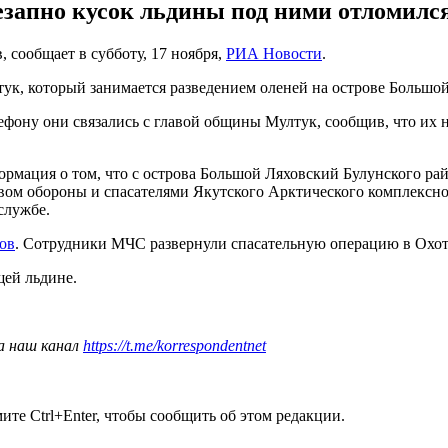
апно кусок льдины под ними отломился 
 сообщает в субботу, 17 ноября,
РИА Новости
.
ук, который занимается разведением оленей на острове Большо
ону они связались с главой общины Мултук, сообщив, что их на 
мация о том, что с острова Большой Ляховский Булунского рай
вом обороны и спасателями Якутского Арктического комплексн
службе.
ков
. Сотрудники МЧС развернули спасательную операцию в Охот
щей льдине.
а наш канал
https://t.me/korrespondentnet
те Ctrl+Enter, чтобы сообщить об этом редакции.