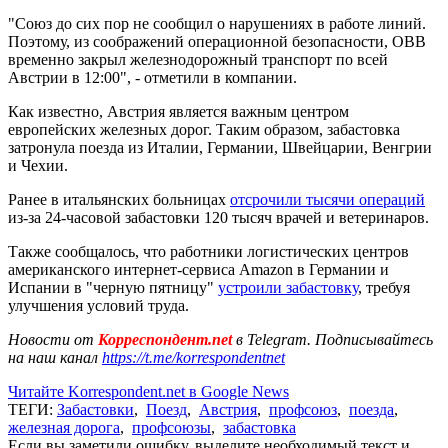
"Союз до сих пор не сообщил о нарушениях в работе линий.
Поэтому, из соображений операционной безопасности, OBB
временно закрыл железнодорожный транспорт по всей
Австрии в 12:00", - отметили в компании.
Как известно, Австрия является важным центром
европейских железных дорог. Таким образом, забастовка
затронула поезда из Италии, Германии, Швейцарии, Венгрии
и Чехии.
Ранее в итальянских больницах
отсрочили тысячи операций
из-за 24-часовой забастовки 120 тысяч врачей и ветеринаров.
Также сообщалось, что работники логистических центров
американского интернет-сервиса Amazon в Германии и
Испании в "черную пятницу"
устроили забастовку
, требуя
улучшения условий труда.
Новости от
Корреспондент.net
в Telegram. Подписывайтесь
на наш канал
https://t.me/korrespondentnet
Читайте Korrespondent.net в Google News
ТЕГИ:
Забастовки
,
Поезд
,
Австрия
,
профсоюз
,
поезда
,
железная дорога
,
профсоюзы
,
забастовка
Если вы заметили ошибку, выделите необходимый текст и