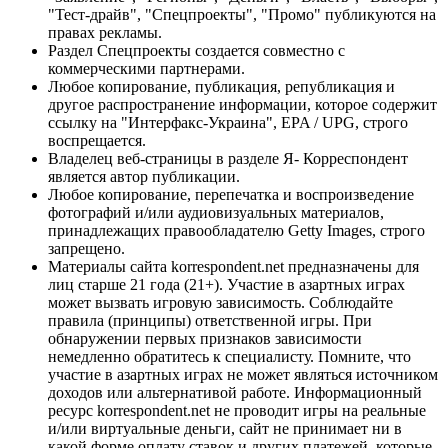
"Тест-драйв", "Спецпроекты", "Промо" публикуются на
правах рекламы.
Раздел Спецпроекты создается совместно с
коммерческими партнерами.
Любое копирование, публикация, републикация и
другое распространение информации, которое содержит
ссылку на "Интерфакс-Украина", EPA / UPG, строго
воспрещается.
Владелец веб-страницы в разделе Я- Корреспондент
является автор публикации.
Любое копирование, перепечатка и воспроизведение
фотографий и/или аудиовизуальных материалов,
принадлежащих правообладателю Getty Images, строго
запрещено.
Материалы сайта korrespondent.net предназначены для
лиц старше 21 года (21+). Участие в азартных играх
может вызвать игровую зависимость. Соблюдайте
правила (принципы) ответственной игры. При
обнаружении первых признаков зависимости
немедленно обратитесь к специалисту. Помните, что
участие в азартных играх не может являться источником
доходов или альтернативой работе. Информационный
ресурс korrespondent.net не проводит игры на реальные
и/или виртуальные деньги, сайт не принимает ни в
какой форме оплату ставок и других платежей, которые