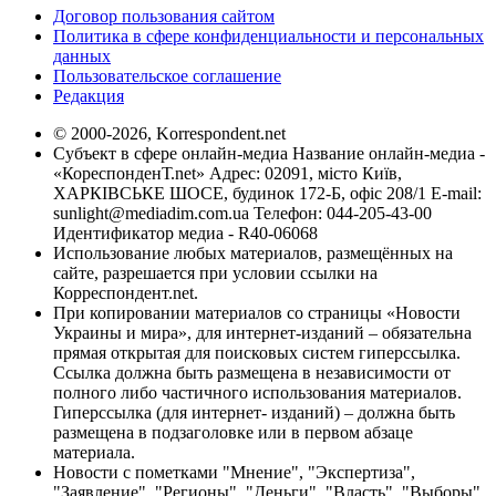
Договор пользования сайтом
Политика в сфере конфиденциальности и персональных
данных
Пользовательское соглашение
Редакция
© 2000-2026, Korrespondent.net
Субъект в сфере онлайн-медиа Название онлайн-медиа -
«КореспонденТ.net» Адрес: 02091, місто Київ,
ХАРКІВСЬКЕ ШОСЕ, будинок 172-Б, офіс 208/1 E-mail:
sunlight@mediadim.com.ua
Телефон: 044-205-43-00
Идентификатор медиа - R40-06068
Использование любых материалов, размещённых на
сайте, разрешается при условии ссылки на
Корреспондент.net.
При копировании материалов со страницы «Новости
Украины и мира», для интернет-изданий – обязательна
прямая открытая для поисковых систем гиперссылка.
Ссылка должна быть размещена в независимости от
полного либо частичного использования материалов.
Гиперссылка (для интернет- изданий) – должна быть
размещена в подзаголовке или в первом абзаце
материала.
Новости с пометками "Мнение", "Экспертиза",
"Заявление", "Регионы", "Деньги", "Власть", "Выборы",