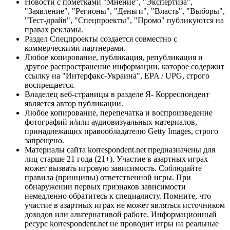
Новости с пометками "Мнение", "Экспертиза",
"Заявление", "Регионы", "Деньги", "Власть", "Выборы",
"Тест-драйв", "Спецпроекты", "Промо" публикуются на
правах рекламы.
Раздел Спецпроекты создается совместно с
коммерческими партнерами.
Любое копирование, публикация, републикация и
другое распространение информации, которое содержит
ссылку на "Интерфакс-Украина", EPA / UPG, строго
воспрещается.
Владелец веб-страницы в разделе Я- Корреспондент
является автор публикации.
Любое копирование, перепечатка и воспроизведение
фотографий и/или аудиовизуальных материалов,
принадлежащих правообладателю Getty Images, строго
запрещено.
Материалы сайта korrespondent.net предназначены для
лиц старше 21 года (21+). Участие в азартных играх
может вызвать игровую зависимость. Соблюдайте
правила (принципы) ответственной игры. При
обнаружении первых признаков зависимости
немедленно обратитесь к специалисту. Помните, что
участие в азартных играх не может являться источником
доходов или альтернативой работе. Информационный
ресурс korrespondent.net не проводит игры на реальные