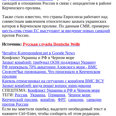
санкций в отношении России в связи с инцидентом в районе
Керченского пролива.
Также стало известно, что страны Евросоюза работают над
совместным заявлением относительно захвата украинских
катеров в Керченском проливе. По данным СМИ, примерно
шесть-семь стран ЕС выступают за введение новых санкций
против России.
Источник:
Русская служба Deutsche Welle
Читайте Korrespondent.net в Google News
Конфликт Украины и РФ в Черном море
Захват кораблей: трибунал ООН поддержал Украину
РФ перекрыла 70% акватории Азовского моря - ВМС
Сюжет
Чьи провокации. Что произошло в Керченском
проливе
Кремль отреагировал на ситуацию с кораблем ВМС ВСУ
Захват кораблей: когда решат вопрос юрисдикции
СПЕЦТЕМА:
Конфликт Украины и РФ в Черном море
ТЕГИ:
Россия
,
Украина
,
Германия
,
Черное море
,
Керченский пролив
,
корабли
,
ФРГ
,
санкции
,
санкции
против России
Если вы заметили ошибку, выделите необходимый текст и
нажмите Ctrl+Enter, чтобы сообщить об этом редакции.