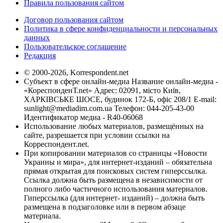
Правила пользования сайтом
Договор пользования сайтом
Политика в сфере конфиденциальности и персональных
данных
Пользовательское соглашение
Редакция
© 2000-2026, Korrespondent.net
Субъект в сфере онлайн-медиа Название онлайн-медиа -
«КореспонденТ.net» Адрес: 02091, місто Київ,
ХАРКІВСЬКЕ ШОСЕ, будинок 172-Б, офіс 208/1 E-mail:
sunlight@mediadim.com.ua
Телефон: 044-205-43-00
Идентификатор медиа - R40-06068
Использование любых материалов, размещённых на
сайте, разрешается при условии ссылки на
Корреспондент.net.
При копировании материалов со страницы «Новости
Украины и мира», для интернет-изданий – обязательна
прямая открытая для поисковых систем гиперссылка.
Ссылка должна быть размещена в независимости от
полного либо частичного использования материалов.
Гиперссылка (для интернет- изданий) – должна быть
размещена в подзаголовке или в первом абзаце
материала.