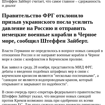
Штеффен Зайберт считает, что самое главное – сдержанность
и диалог
Правительство ФРГ отклонило
призыв украинского посла усилить
давление на Россию и отправить
немецкие военные корабли в Черное
море, сообщил Штеффен Зайберт.
Власти Германии не определилось в вопросе новых санкций в
отношении России и не направят военные корабли в Черное
море в связи с конфликтом в Керченском проливе.
Как заявил в среду, 28 ноября, представитель МИД ФРГ,
дебаты о введении подобных штрафных мер в связи с
керченским кризисом являются "несколько поспешными", а
"санкции не являются водопроводным краном, который
открывают и закрывают по надобности".
В свою очередь пресс-секретарь федерального правительства
Штеффен Зайберт указал, что введение новых санкций
против Кремля возможно лишь при одобрении их всеми
странами ЕС. Для этого сначала нужно провести переговоры