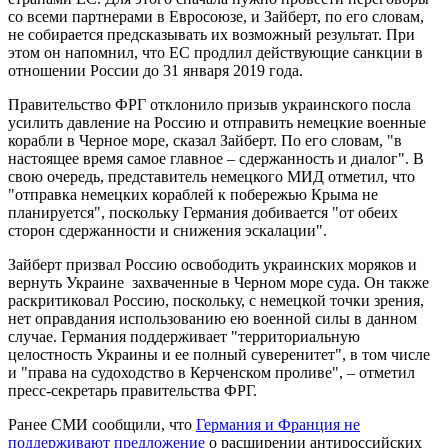
со всеми партнерами в Евросоюзе, и Зайберт, по его словам,
не собирается предсказывать их возможный результат. При
этом он напомнил, что ЕС продлил действующие санкции в
отношении России до 31 января 2019 года.
Правительство ФРГ отклонило призыв украинского посла
усилить давление на Россию и отправить немецкие военные
корабли в Черное море, сказал Зайберт. По его словам, "в
настоящее время самое главное – сдержанность и диалог". В
свою очередь, представитель немецкого МИД отметил, что
"отправка немецких кораблей к побережью Крыма не
планируется", поскольку Германия добивается "от обеих
сторон сдержанности и снижения эскалации".
Зайберт призвал Россию освободить украинских моряков и
вернуть Украине захваченные в Черном море суда. Он также
раскритиковал Россию, поскольку, с немецкой точки зрения,
нет оправдания использованию ею военной силы в данном
случае. Германия поддерживает "территориальную
целостность Украины и ее полный суверенитет", в том числе
и "права на судоходство в Керченском проливе", – отметил
пресс-секретарь правительства ФРГ.
Ранее СМИ сообщили, что
Германия и Франция не
поддерживают предложение
о расширении антироссийских