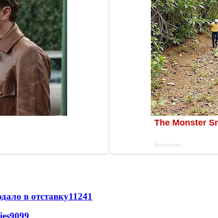
дало в отставку
11241
ies
9099