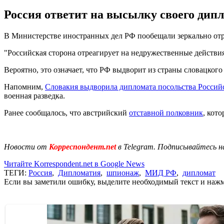
Россия ответит на высылку своего дип
В Министерстве иностранных дел РФ пообещали зеркально отре
"Российская сторона отреагирует на недружественные действи
Вероятно, это означает, что РФ выдворит из страны словацкого
Напомним,
Словакия выдворила дипломата посольства Росси
военная разведка.
Ранее сообщалось, что австрийский
отставной полковник
, кот
Новости от
Корреспондент.net
в Telegram. Подписывайтесь н
Читайте Korrespondent.net в Google News
ТЕГИ:
Россия
,
Дипломатия
,
шпионаж
,
МИД РФ
,
дипломат
Если вы заметили ошибку, выделите необходимый текст и нажми