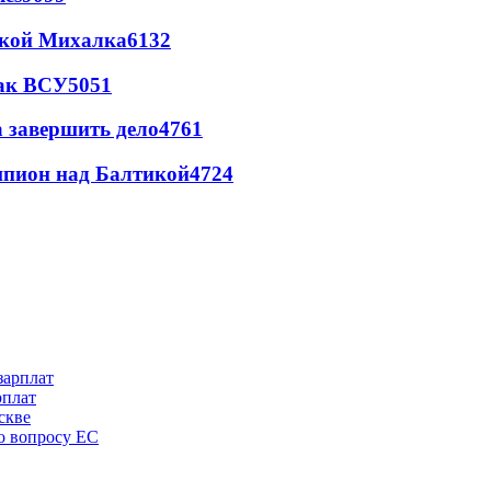
цкой Михалка
6132
так ВСУ
5051
а завершить дело
4761
шпион над Балтикой
4724
рплат
скве
по вопросу ЕС