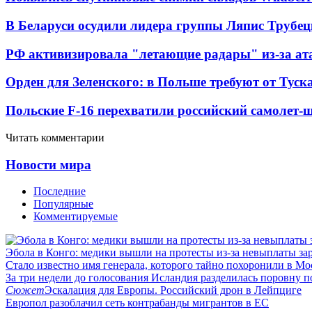
В Беларуси осудили лидера группы Ляпис Трубе
РФ активизировала "летающие радары" из-за а
Орден для Зеленского: в Польше требуют от Туск
Польские F-16 перехватили российский самолет-
Читать комментарии
Новости мира
Последние
Популярные
Комментируемые
Эбола в Конго: медики вышли на протесты из-за невыплаты за
Стало известно имя генерала, которого тайно похоронили в Мо
За три недели до голосования Исландия разделилась поровну 
Сюжет
Эскалация для Европы. Российский дрон в Лейпциге
Европол разоблачил сеть контрабанды мигрантов в ЕС