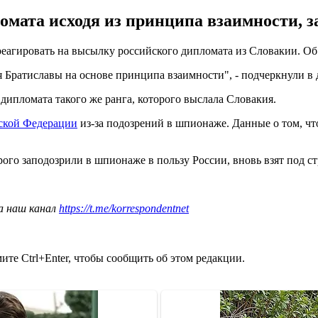
ломата исходя из принципа взаимности, 
агировать на высылку российского дипломата из Словакии. Об э
я Братиславы на основе принципа взаимности", - подчеркнули в 
 дипломата такого же ранга, которого выслала Словакия.
йской Федерации
из-за подозрений в шпионаже. Данные о том, чт
орого заподозрили в шпионаже в пользу России, вновь взят под ст
а наш канал
https://t.me/korrespondentnet
те Ctrl+Enter, чтобы сообщить об этом редакции.