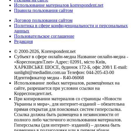
Использование материалов korrespondent.net
Правила пользования сайтом
Договор пользования сайтом
Политика в сфере конфиденциальности и персональных
данных
Пользовательское соглашение
Редакция
© 2000-2026, Korrespondent.net
Субъект в сфере онлайн-медиа Название онлайн-медиа -
«КореспонденТ.net» Адрес: 02091, місто Київ,
ХАРКІВСЬКЕ ШОСЕ, будинок 172-Б, офіс 208/1 E-mail:
sunlight@mediadim.com.ua
Телефон: 044-205-43-00
Идентификатор медиа - R40-06068
Использование любых материалов, размещённых на
сайте, разрешается при условии ссылки на
Корреспондент.net.
При копировании материалов со страницы «Новости
Украины и мира», для интернет-изданий – обязательна
прямая открытая для поисковых систем гиперссылка.
Ссылка должна быть размещена в независимости от
полного либо частичного использования материалов.
Гиперссылка (для интернет- изданий) – должна быть
размещена в подзаголовке или в первом абзаце