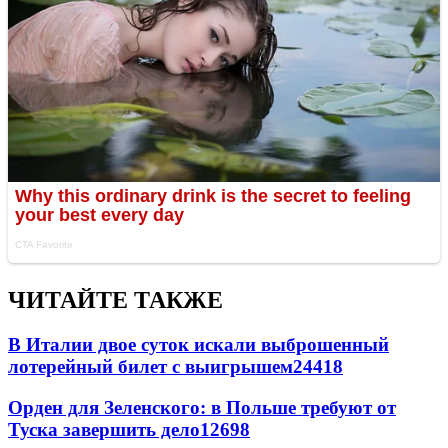
ЧИТАЙТЕ ТАКЖЕ
В Италии двое суток искали выброшенный
лотерейный билет с выигрышем
24418
Орден для Зеленского: в Польше требуют от
Туска завершить дело
12698