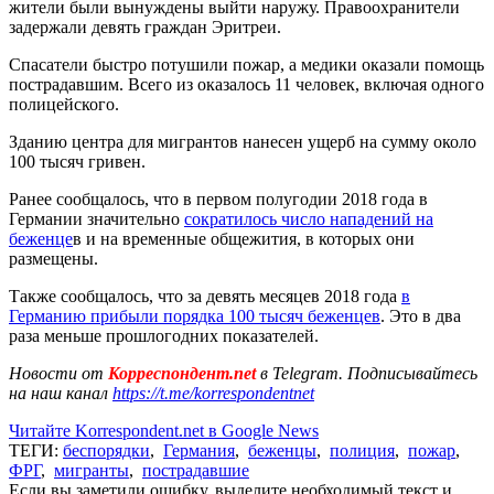
жители были вынуждены выйти наружу. Правоохранители
задержали девять граждан Эритреи.
Спасатели быстро потушили пожар, а медики оказали помощь
пострадавшим. Всего из оказалось 11 человек, включая одного
полицейского.
Зданию центра для мигрантов нанесен ущерб на сумму около
100 тысяч гривен.
Ранее сообщалось, что в первом полугодии 2018 года в
Германии значительно
сократилось число нападений на
беженце
в и на временные общежития, в которых они
размещены.
Также сообщалось, что за девять месяцев 2018 года
в
Германию прибыли порядка 100 тысяч беженцев
. Это в два
раза меньше прошлогодних показателей.
Новости от
Корреспондент.net
в Telegram. Подписывайтесь
на наш канал
https://t.me/korrespondentnet
Читайте Korrespondent.net в Google News
ТЕГИ:
беспорядки
,
Германия
,
беженцы
,
полиция
,
пожар
,
ФРГ
,
мигранты
,
пострадавшие
Если вы заметили ошибку, выделите необходимый текст и