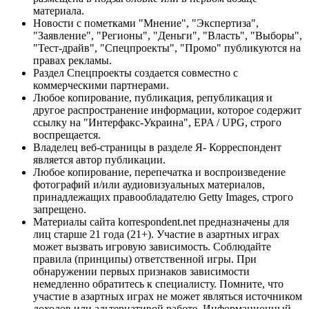
материала.
Новости с пометками "Мнение", "Экспертиза",
"Заявление", "Регионы", "Деньги", "Власть", "Выборы",
"Тест-драйв", "Спецпроекты", "Промо" публикуются на
правах рекламы.
Раздел Спецпроекты создается совместно с
коммерческими партнерами.
Любое копирование, публикация, републикация и
другое распространение информации, которое содержит
ссылку на "Интерфакс-Украина", EPA / UPG, строго
воспрещается.
Владелец веб-страницы в разделе Я- Корреспондент
является автор публикации.
Любое копирование, перепечатка и воспроизведение
фотографий и/или аудиовизуальных материалов,
принадлежащих правообладателю Getty Images, строго
запрещено.
Материалы сайта korrespondent.net предназначены для
лиц старше 21 года (21+). Участие в азартных играх
может вызвать игровую зависимость. Соблюдайте
правила (принципы) ответственной игры. При
обнаружении первых признаков зависимости
немедленно обратитесь к специалисту. Помните, что
участие в азартных играх не может являться источником
доходов или альтернативой работе. Информационный