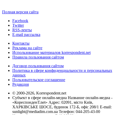
Полная версия сайта
Facebook
Twitter
RSS-ленты
E-mail рассылка
Контакты
Реклама на сайте
Использование материалов korrespondent.net
Правила пользования сайтом
Договор пользования сайтом
Политика в сфере конфиденциальности и персональных
данных
Пользовательское соглашение
Редакция
© 2000-2026, Korrespondent.net
Субъект в сфере онлайн-медиа Название онлайн-медиа -
«КореспонденТ.net» Адрес: 02091, місто Київ,
ХАРКІВСЬКЕ ШОСЕ, будинок 172-Б, офіс 208/1 E-mail:
sunlight@mediadim.com.ua
Телефон: 044-205-43-00