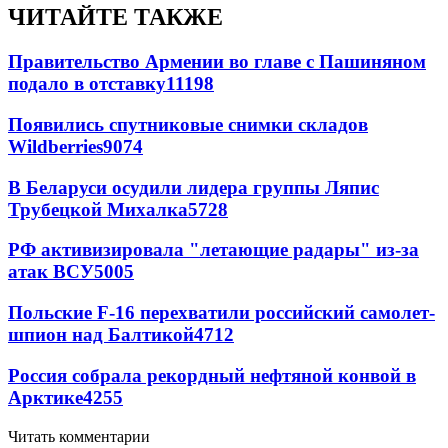
ЧИТАЙТЕ ТАКЖЕ
Правительство Армении во главе с Пашиняном
подало в отставку
11198
Появились спутниковые снимки складов
Wildberries
9074
В Беларуси осудили лидера группы Ляпис
Трубецкой Михалка
5728
РФ активизировала "летающие радары" из-за
атак ВСУ
5005
Польские F-16 перехватили российский самолет-
шпион над Балтикой
4712
Россия собрала рекордный нефтяной конвой в
Арктике
4255
Читать комментарии