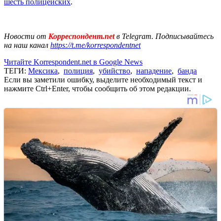
шесть полицейских
.
Новости от
Корреспондент.net
в Telegram. Подписывайтесь
на наш канал
https://t.me/korrespondentnet
Читайте Korrespondent.net в Google News
ТЕГИ:
Мексика
,
полиция
,
убийство
,
нападение
,
банда
Если вы заметили ошибку, выделите необходимый текст и
нажмите Ctrl+Enter, чтобы сообщить об этом редакции.