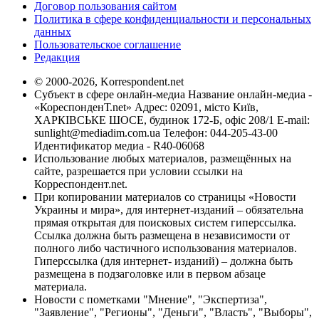
Договор пользования сайтом
Политика в сфере конфиденциальности и персональных
данных
Пользовательское соглашение
Редакция
© 2000-2026, Korrespondent.net
Субъект в сфере онлайн-медиа Название онлайн-медиа -
«КореспонденТ.net» Адрес: 02091, місто Київ,
ХАРКІВСЬКЕ ШОСЕ, будинок 172-Б, офіс 208/1 E-mail:
sunlight@mediadim.com.ua
Телефон: 044-205-43-00
Идентификатор медиа - R40-06068
Использование любых материалов, размещённых на
сайте, разрешается при условии ссылки на
Корреспондент.net.
При копировании материалов со страницы «Новости
Украины и мира», для интернет-изданий – обязательна
прямая открытая для поисковых систем гиперссылка.
Ссылка должна быть размещена в независимости от
полного либо частичного использования материалов.
Гиперссылка (для интернет- изданий) – должна быть
размещена в подзаголовке или в первом абзаце
материала.
Новости с пометками "Мнение", "Экспертиза",
"Заявление", "Регионы", "Деньги", "Власть", "Выборы",