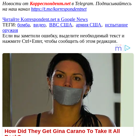
Новости от
Корреспондент.net
в Telegram. Подписывайтесь
на наш канал
https://t.me/korrespondentnet
Читайте Korrespondent.net в Google News
ТЕГИ:
бомба
,
видео
,
ВВС США
,
армия США
,
испытание
оружия
Если вы заметили ошибку, выделите необходимый текст и
нажмите Ctrl+Enter, чтобы сообщить об этом редакции.