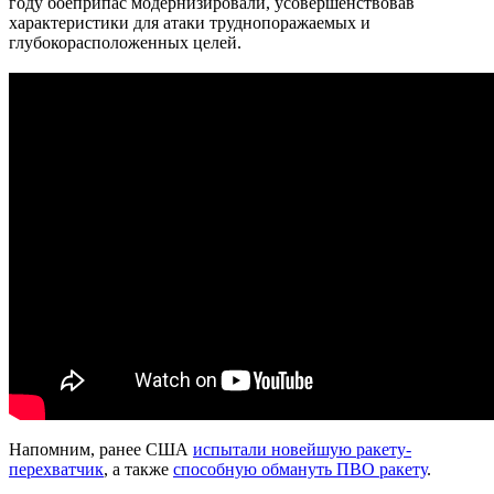
году боеприпас модернизировали, усовершенствовав
характеристики для атаки труднопоражаемых и
глубокорасположенных целей.
Напомним, ранее США
испытали новейшую ракету-
перехватчик
, а также
способную обмануть ПВО ракету
.