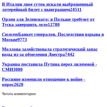
В Италии двое суток искали выброшенный
лотерейный билет с выигрышем
24511
Орден для Зеленского: в Польше требуют от
Туска завершить дело
12780
Сюжет
Банкет генералов. Последствия взрыва в
Москве
9773
Молдова задействовала стратегический запас
воды из-за обмеления Днестра
7442
Украина поставила Путина перед дилеммой -
СМИ
3080
Россияне изменили отношение к войне -
опрос
2620
Читать комментарии