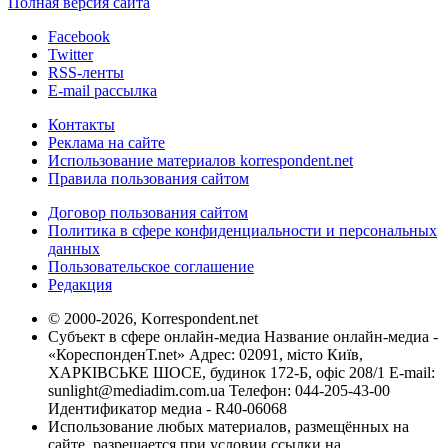
Полная версия сайта
Facebook
Twitter
RSS-ленты
E-mail рассылка
Контакты
Реклама на сайте
Использование материалов korrespondent.net
Правила пользования сайтом
Договор пользования сайтом
Политика в сфере конфиденциальности и персональных
данных
Пользовательское соглашение
Редакция
© 2000-2026, Korrespondent.net
Субъект в сфере онлайн-медиа Название онлайн-медиа -
«КореспонденТ.net» Адрес: 02091, місто Київ,
ХАРКІВСЬКЕ ШОСЕ, будинок 172-Б, офіс 208/1 E-mail:
sunlight@mediadim.com.ua
Телефон: 044-205-43-00
Идентификатор медиа - R40-06068
Использование любых материалов, размещённых на
сайте, разрешается при условии ссылки на