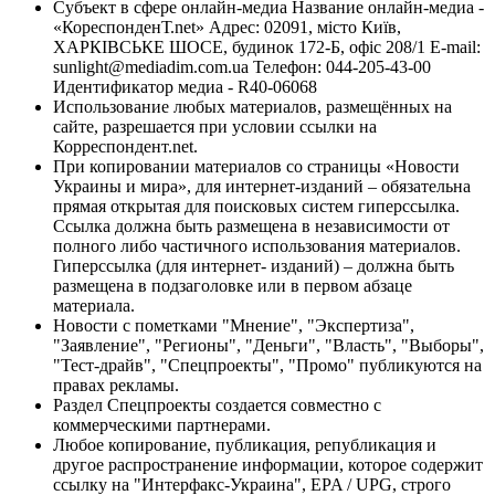
Субъект в сфере онлайн-медиа Название онлайн-медиа -
«КореспонденТ.net» Адрес: 02091, місто Київ,
ХАРКІВСЬКЕ ШОСЕ, будинок 172-Б, офіс 208/1 E-mail:
sunlight@mediadim.com.ua
Телефон: 044-205-43-00
Идентификатор медиа - R40-06068
Использование любых материалов, размещённых на
сайте, разрешается при условии ссылки на
Корреспондент.net.
При копировании материалов со страницы «Новости
Украины и мира», для интернет-изданий – обязательна
прямая открытая для поисковых систем гиперссылка.
Ссылка должна быть размещена в независимости от
полного либо частичного использования материалов.
Гиперссылка (для интернет- изданий) – должна быть
размещена в подзаголовке или в первом абзаце
материала.
Новости с пометками "Мнение", "Экспертиза",
"Заявление", "Регионы", "Деньги", "Власть", "Выборы",
"Тест-драйв", "Спецпроекты", "Промо" публикуются на
правах рекламы.
Раздел Спецпроекты создается совместно с
коммерческими партнерами.
Любое копирование, публикация, републикация и
другое распространение информации, которое содержит
ссылку на "Интерфакс-Украина", EPA / UPG, строго