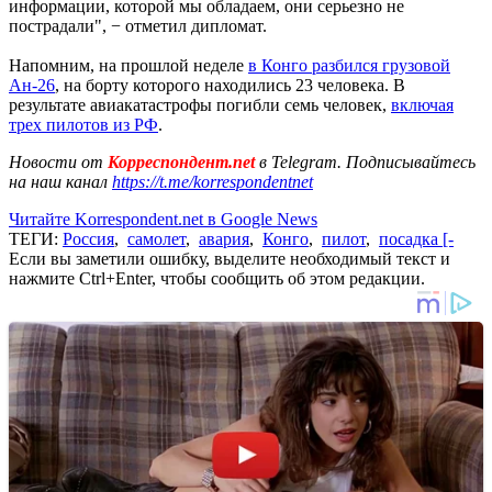
информации, которой мы обладаем, они серьезно не
пострадали", − отметил дипломат.
Напомним, на прошлой неделе
в Конго разбился грузовой
Ан-26
, на борту которого находились 23 человека.
В
результате авиакатастрофы погибли семь человек,
включая
трех пилотов из РФ
.
Новости от
Корреспондент.net
в Telegram. Подписывайтесь
на наш канал
https://t.me/korrespondentnet
Читайте Korrespondent.net в Google News
ТЕГИ:
Россия
,
самолет
,
авария
,
Конго
,
пилот
,
посадка [-
Если вы заметили ошибку, выделите необходимый текст и
нажмите Ctrl+Enter, чтобы сообщить об этом редакции.