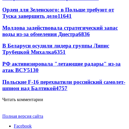
Орден для Зеленского: в Польше требуют от
Туска завершить дело
11641
Молдова задействовала стратегический запас
воды из-за обмеления Днестра
6836
В Беларуси осудили лидера группы Ляпис
Трубецкой Михалка
6351
РФ активизировала "летающие радары" из-за
атак ВСУ
5130
Польские F-16 перехватили российский самолет-
шпион над Балтикой
4757
Читать комментарии
Полная версия сайта
Facebook