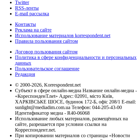
Twitter
RSS-ленты
E-mail рассылка
Контакты
Реклама на сайте
Использование материалов korrespondent.net
Правила пользования сайтом
Договор пользования сайтом
Политика в сфере конфиденциальности и персональных
данных
Пользовательское соглашение
Редакция
© 2000-2026, Korrespondent.net
Субъект в сфере онлайн-медиа Название онлайн-медиа -
«КореспонденТ.net» Адрес: 02091, місто Київ,
ХАРКІВСЬКЕ ШОСЕ, будинок 172-Б, офіс 208/1 E-mail:
sunlight@mediadim.com.ua
Телефон: 044-205-43-00
Идентификатор медиа - R40-06068
Использование любых материалов, размещённых на
сайте, разрешается при условии ссылки на
Корреспондент.net.
При копировании материалов со страницы «Новости