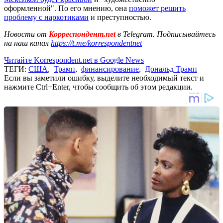
оформленной". По его мнению, она
поможет решить
проблему с н
аркотиками
и преступностью.
Новости от
Корреспондент.net
в Telegram. Подписывайтесь
на наш канал
https://t.me/korrespondentnet
Читайте Korrespondent.net в Google News
ТЕГИ:
США
,
Трамп
,
финансирование
,
Дональд Трамп
Если вы заметили ошибку, выделите необходимый текст и
нажмите Ctrl+Enter, чтобы сообщить об этом редакции.