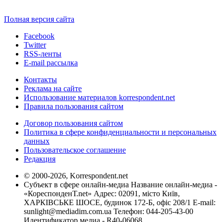
Полная версия сайта
Facebook
Twitter
RSS-ленты
E-mail рассылка
Контакты
Реклама на сайте
Использование материалов korrespondent.net
Правила пользования сайтом
Договор пользования сайтом
Политика в сфере конфиденциальности и персональных
данных
Пользовательское соглашение
Редакция
© 2000-2026, Korrespondent.net
Субъект в сфере онлайн-медиа Название онлайн-медиа -
«КореспонденТ.net» Адрес: 02091, місто Київ,
ХАРКІВСЬКЕ ШОСЕ, будинок 172-Б, офіс 208/1 E-mail:
sunlight@mediadim.com.ua
Телефон: 044-205-43-00
Идентификатор медиа - R40-06068