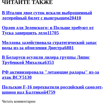
ЧИТАЙТЕ ТАКЖЕ
В Италии двое суток искали выброшенный
лотерейный билет с выигрышем
20410
Орден для Зеленского: в Польше требуют от
Туска завершить дело
11705
Молдова задействовала стратегический запас
воды из-за обмеления Днестра
6881
В Беларуси осудили лидера группы Ляпис
Трубецкой Михалка
6353
РФ активизировала "летающие радары" из-за
атак ВСУ
5130
Польские F-16 перехватили российский самолет-
шпион над Балтикой
4759
Читать комментарии