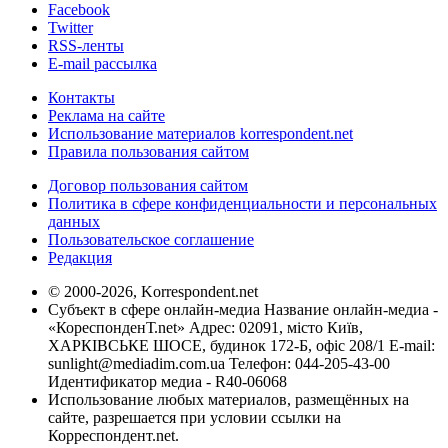
Facebook
Twitter
RSS-ленты
E-mail рассылка
Контакты
Реклама на сайте
Использование материалов korrespondent.net
Правила пользования сайтом
Договор пользования сайтом
Политика в сфере конфиденциальности и персональных
данных
Пользовательское соглашение
Редакция
© 2000-2026, Korrespondent.net
Субъект в сфере онлайн-медиа Название онлайн-медиа -
«КореспонденТ.net» Адрес: 02091, місто Київ,
ХАРКІВСЬКЕ ШОСЕ, будинок 172-Б, офіс 208/1 E-mail:
sunlight@mediadim.com.ua
Телефон: 044-205-43-00
Идентификатор медиа - R40-06068
Использование любых материалов, размещённых на
сайте, разрешается при условии ссылки на
Корреспондент.net.