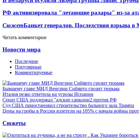
В Беларуси осудили лидера группы Ляпис Трубе
РФ активизировала "летающие радары" из-за а
Сюжет
Банкет генералов. Последствия взрыва в 
Читать комментарии
Новости мира
Последние
Популярные
Комментируемые
Бывшему главе МИД Венгрии Сийярто грозит тюрьма
Италия резко ответила на угрозы Испании
Сенат США поддержал "адские санкции2 против РФ
Суд США приостановил строительство бального зала Трампа
Цены на гробы в России взлетели на 105% с начала войны про
Сюжеты