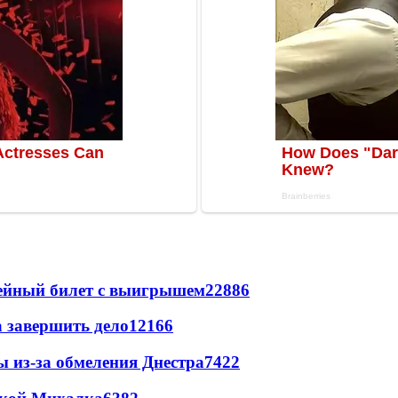
рейный билет с выигрышем
22886
а завершить дело
12166
ы из-за обмеления Днестра
7422