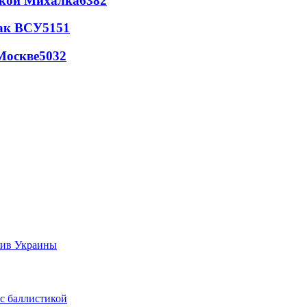
цкой Михалка
6382
так ВСУ
5151
Москве
5032
тив Украины