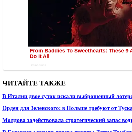
ЧИТАЙТЕ ТАКЖЕ
В Италии двое суток искали выброшенный лоте
Орден для Зеленского: в Польше требуют от Туск
Молдова задействовала стратегический запас вод