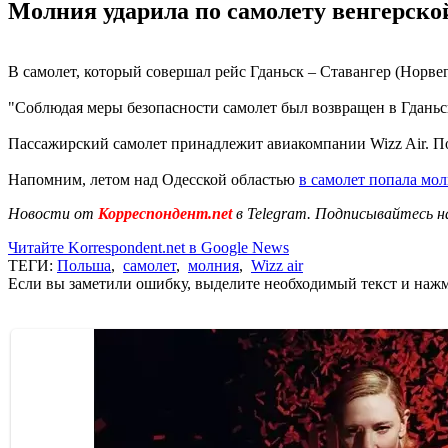
Молния ударила по самолету венгерско
В самолет, который совершал рейс Гданьск – Ставангер (Норвеги
"Соблюдая меры безопасности самолет был возвращен в Гданьск
Пассажирский самолет принадлежит авиакомпании Wizz Air. По
Напомним, летом над Одесской областью
в самолет попала мо
Новости от
Корреспондент.net
в Telegram. Подписывайтесь н
Читайте Korrespondent.net в Google News
ТЕГИ:
Польша
,
самолет
,
молния
,
Wizz air
Если вы заметили ошибку, выделите необходимый текст и нажми