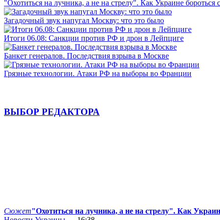
"Охотиться на лучника, а не на стрелу". Как Украине бороться 
Загадочный звук напугал Москву: что это было
Итоги 06.08: Санкции против РФ и дрон в Лейпциге
Банкет генералов. Последствия взрыва в Москве
Грязные технологии. Атаки РФ на выборы во Франции
ВЫБОР РЕДАКТОРА
Сюжет
"Охотиться на лучника, а не на стрелу". Как Украи
Новости Украины
— 16:38