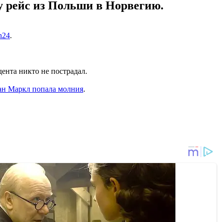
у рейс из Польши в Норвегию.
n24
.
ента никто не пострадал.
ан Маркл попала молния
.