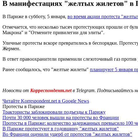
В манифестациях "желтых жилетов" в П
В Париже в субботу, 5 января,
во время акции протеста "желты
Отмечается, что несколько тысяч протестующих прошли от бул
Макрона" и "Отмените привилегии для элиты".
Уличные протесты вскоре превратились в беспорядки. Протест
Жермен.
В ответ правоохранители применили слезоточивый газ против у
Ранее сообщалось, что "желтые жилеты"
планируют 5 января п
Новости от
Корреспондент.net
в Telegram. Подписывайтесь н
Читайте Korrespondent.net в Google News
Протесты в Париже
Трактористы заблокировали подъезды к Парижу
Почти 30 000 человек вышли на протесты во Франции
Протесты в Париже: количество задержанных превысило 100 ч
В Париже протестуют в годовщину "желтых жилетов"
Во Франции оценили ущерб от протестов "желтых жилетов"