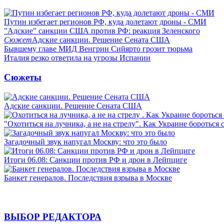
Путин избегает регионов РФ, куда долетают дроны - СМИ
"Адские" санкции США против РФ: реакция Зеленского
Сюжет
Адские санкции. Решение Сената США
Бывшему главе МИД Венгрии Сийярто грозит тюрьма
Италия резко ответила на угрозы Испании
Сюжеты
Адские санкции. Решение Сената США
"Охотиться на лучника, а не на стрелу". Как Украине бороться 
Загадочный звук напугал Москву: что это было
Итоги 06.08: Санкции против РФ и дрон в Лейпциге
Банкет генералов. Последствия взрыва в Москве
ВЫБОР РЕДАКТОРА