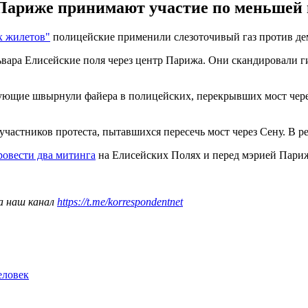
ариже принимают участие по меньшей м
х жилетов"
полицейские применили слезоточивый газ против де
ьвара Елисейские поля через центр Парижа. Они скандировали г
ующие швырнули файера в полицейских, перекрывших мост через
частников протеста, пытавшихся пересечь мост через Сену. В р
ровести два митинга
на Елисейских Полях и перед мэрией Пари
а наш канал
https://t.me/korrespondentnet
еловек