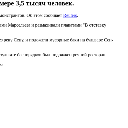
ере 3,5 тысяч человек.
монстрантов. Об этом сообщает
Reuters
.
имн Марсельеза и размахивали плакатами "В отставку
 реку Сену, и подожгли мусорные баки на бульваре Сен-
езультате беспорядков был подожжен речной ресторан.
жа.