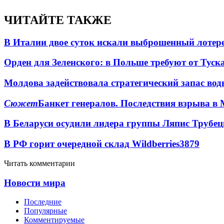
ЧИТАЙТЕ ТАКЖЕ
В Италии двое суток искали выброшенный лоте
Орден для Зеленского: в Польше требуют от Туск
Молдова задействовала стратегический запас вод
Сюжет
Банкет генералов. Последствия взрыва в 
В Беларуси осудили лидера группы Ляпис Трубе
В РФ горит очередной склад Wildberries
3879
Читать комментарии
Новости мира
Последние
Популярные
Комментируемые