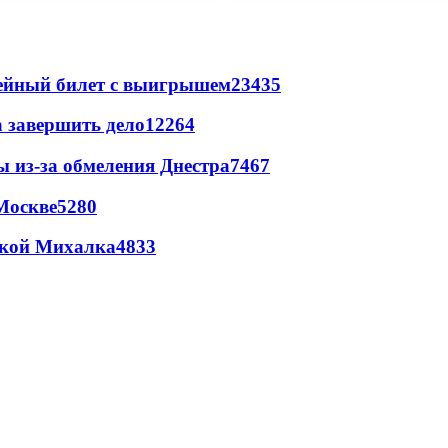
рейный билет с выигрышем
23435
а завершить дело
12264
ы из-за обмеления Днестра
7467
Москве
5280
цкой Михалка
4833