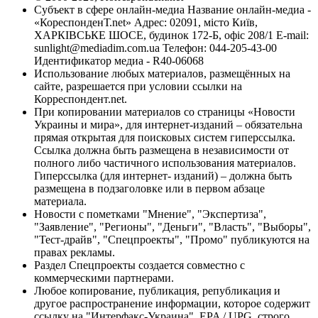
Субъект в сфере онлайн-медиа Название онлайн-медиа -
«КореспонденТ.net» Адрес: 02091, місто Київ,
ХАРКІВСЬКЕ ШОСЕ, будинок 172-Б, офіс 208/1 E-mail:
sunlight@mediadim.com.ua
Телефон: 044-205-43-00
Идентификатор медиа - R40-06068
Использование любых материалов, размещённых на
сайте, разрешается при условии ссылки на
Корреспондент.net.
При копировании материалов со страницы «Новости
Украины и мира», для интернет-изданий – обязательна
прямая открытая для поисковых систем гиперссылка.
Ссылка должна быть размещена в независимости от
полного либо частичного использования материалов.
Гиперссылка (для интернет- изданий) – должна быть
размещена в подзаголовке или в первом абзаце
материала.
Новости с пометками "Мнение", "Экспертиза",
"Заявление", "Регионы", "Деньги", "Власть", "Выборы",
"Тест-драйв", "Спецпроекты", "Промо" публикуются на
правах рекламы.
Раздел Спецпроекты создается совместно с
коммерческими партнерами.
Любое копирование, публикация, републикация и
другое распространение информации, которое содержит
ссылку на "Интерфакс-Украина", EPA / UPG, строго