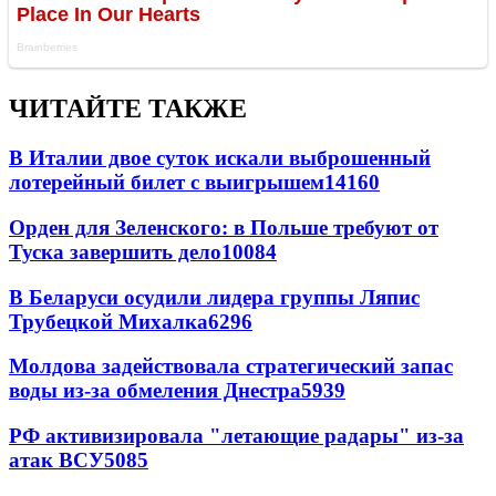
ЧИТАЙТЕ ТАКЖЕ
В Италии двое суток искали выброшенный
лотерейный билет с выигрышем
14160
Орден для Зеленского: в Польше требуют от
Туска завершить дело
10084
В Беларуси осудили лидера группы Ляпис
Трубецкой Михалка
6296
Молдова задействовала стратегический запас
воды из-за обмеления Днестра
5939
РФ активизировала "летающие радары" из-за
атак ВСУ
5085