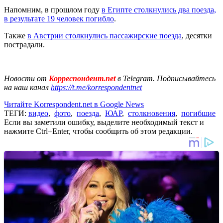
Напомним, в прошлом году
в Египте столкнулись два поезда,
в результате 19 человек погибло
.
Также
в Австрии столкнулись пассажирские поезда
, десятки
пострадали.
Новости от
Корреспондент.net
в Telegram. Подписывайтесь
на наш канал
https://t.me/korrespondentnet
Читайте Korrespondent.net в Google News
ТЕГИ:
видео
,
фото
,
поезда
,
ЮАР
,
столкновения
,
погибшие
Если вы заметили ошибку, выделите необходимый текст и
нажмите Ctrl+Enter, чтобы сообщить об этом редакции.