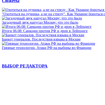
Сюжеты
"Охотиться на лучника, а не на стрелу". Как Украине бороться 
Загадочный звук напугал Москву: что это было
Итоги 06.08: Санкции против РФ и дрон в Лейпциге
Банкет генералов. Последствия взрыва в Москве
Грязные технологии. Атаки РФ на выборы во Франции
ВЫБОР РЕДАКТОРА