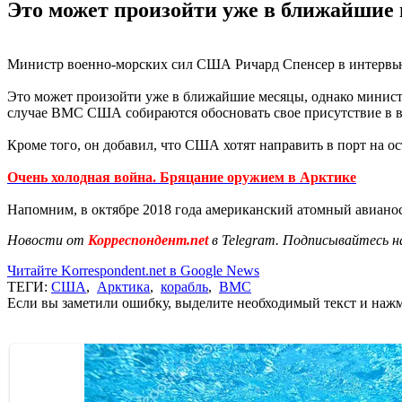
Это может произойти уже в ближайшие 
Министр военно-морских сил США Ричард Спенсер в интерв
Это может произойти уже в ближайшие месяцы, однако министр
случае ВМС США собираются обосновать свое присутствие в в
Кроме того, он добавил, что США хотят направить в порт на ос
Очень холодная война. Бряцание оружием в Арктике
Напомним, в октябре 2018 года американский атомный авианос
Новости от
Корреспондент.net
в Telegram. Подписывайтесь н
Читайте Korrespondent.net в Google News
ТЕГИ:
США
,
Арктика
,
корабль
,
ВМС
Если вы заметили ошибку, выделите необходимый текст и нажми