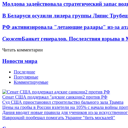
Молдова задействовала стратегический запас вод
В Беларуси осудили лидера группы Ляпис Трубе
РФ активизировала "летающие радары" из-за а
Сюжет
Банкет генералов. Последствия взрыва в 
Читать комментарии
Новости мира
Последние
Популярные
Комментируемые
Сенат США поддержал "адские санкции2 против РФ
Суд США приостановил строительство бального зала Трампа
Цены на гробы в России взлетели на 105% с начала войны про
Дания вводит новые правила для учеников из-за искусственног
Навроцкий пообещал помогать Украине "бить москалей"