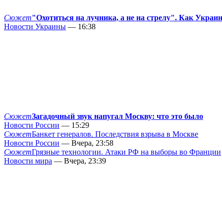
Сюжет
"Охотиться на лучника, а не на стрелу". Как Украи
Новости Украины
— 16:38
Сюжет
Загадочный звук напугал Москву: что это было
Новости России
— 15:29
Сюжет
Банкет генералов. Последствия взрыва в Москве
Новости России
— Вчера, 23:58
Сюжет
Грязные технологии. Атаки РФ на выборы во Франции
Новости мира
— Вчера, 23:39