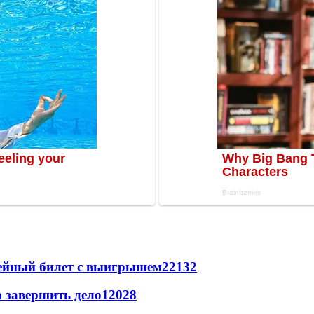
рейный билет с выигрышем
22132
а завершить дело
12028