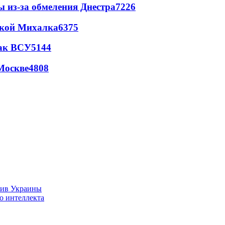
ы из-за обмеления Днестра
7226
цкой Михалка
6375
так ВСУ
5144
Москве
4808
тив Украины
о интеллекта