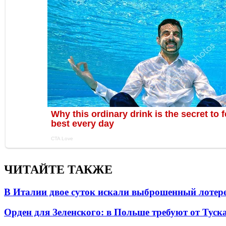
ЧИТАЙТЕ ТАКЖЕ
В Италии двое суток искали выброшенный лоте
Орден для Зеленского: в Польше требуют от Туск