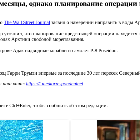
месяцы, однако планирование операции н
ью
The Wall Street Journal
заявил о намерении направить в воды А
 уточнил, что планирование предстоящей операции находится на
одах Арктики свободой мореплавания.
трове Адак надводные корабли и самолет P-8 Poseidon.
ец Гарри Трумэн впервые за последние 30 лет пересек Северны
а наш канал
https://t.me/korrespondentnet
те Ctrl+Enter, чтобы сообщить об этом редакции.