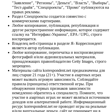
"Заявление", "Регионы", "Деньги", "Власть", "Выборы",
"Тест-драйв", "Спецпроекты", "Промо" публикуются на
правах рекламы.
Раздел Спецпроекты создается совместно с
коммерческими партнерами.
Любое копирование, публикация, републикация и
другое распространение информации, которое содержит
ссылку на "Интерфакс-Украина", EPA / UPG, строго
воспрещается.
Владелец веб-страницы в разделе Я- Корреспондент
является автор публикации.
Любое копирование, перепечатка и воспроизведение
фотографий и/или аудиовизуальных материалов,
принадлежащих правообладателю Getty Images, строго
запрещено.
Материалы сайта korrespondent.net предназначены для
лиц старше 21 года (21+). Участие в азартных играх
может вызвать игровую зависимость. Соблюдайте
правила (принципы) ответственной игры. При
обнаружении первых признаков зависимости
немедленно обратитесь к специалисту. Помните, что
участие в азартных играх не может являться источником
доходов или альтернативой работе. Информационный
ресурс korrespondent.net не проводит игры на реальные
и/или виртуальные деньги, сайт не принимает ни в