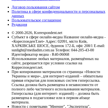
Договор пользования сайтом
Политика в сфере конфиденциальности и персональных
данных
Пользовательское соглашение
Редакция
© 2000-2026, Korrespondent.net
Субъект в сфере онлайн-медиа Название онлайн-медиа -
«КореспонденТ.net» Адрес: 02091, місто Київ,
ХАРКІВСЬКЕ ШОСЕ, будинок 172-Б, офіс 208/1 E-mail:
sunlight@mediadim.com.ua
Телефон: 044-205-43-00
Идентификатор медиа - R40-06068
Использование любых материалов, размещённых на
сайте, разрешается при условии ссылки на
Корреспондент.net.
При копировании материалов со страницы «Новости
Украины и мира», для интернет-изданий – обязательна
прямая открытая для поисковых систем гиперссылка.
Ссылка должна быть размещена в независимости от
полного либо частичного использования материалов.
Гиперссылка (для интернет- изданий) – должна быть
размещена в подзаголовке или в первом абзаце
материала.
Новости с пометками "Мнение", "Экспертиза",