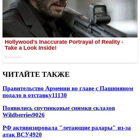
ЧИТАЙТЕ ТАКЖЕ
Правительство Армении во главе с Пашиняном
подало в отставку
11130
Появились спутниковые снимки складов
Wildberries
9026
РФ активизировала "летающие радары" из-за
атак ВСУ
4920