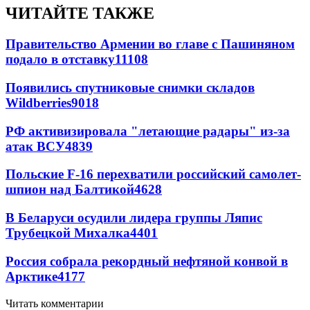
ЧИТАЙТЕ ТАКЖЕ
Правительство Армении во главе с Пашиняном
подало в отставку
11108
Появились спутниковые снимки складов
Wildberries
9018
РФ активизировала "летающие радары" из-за
атак ВСУ
4839
Польские F-16 перехватили российский самолет-
шпион над Балтикой
4628
В Беларуси осудили лидера группы Ляпис
Трубецкой Михалка
4401
Россия собрала рекордный нефтяной конвой в
Арктике
4177
Читать комментарии