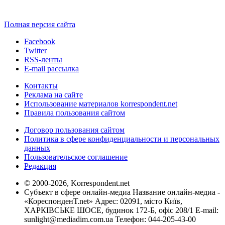
Полная версия сайта
Facebook
Twitter
RSS-ленты
E-mail рассылка
Контакты
Реклама на сайте
Использование материалов korrespondent.net
Правила пользования сайтом
Договор пользования сайтом
Политика в сфере конфиденциальности и персональных
данных
Пользовательское соглашение
Редакция
© 2000-2026, Korrespondent.net
Субъект в сфере онлайн-медиа Название онлайн-медиа -
«КореспонденТ.net» Адрес: 02091, місто Київ,
ХАРКІВСЬКЕ ШОСЕ, будинок 172-Б, офіс 208/1 E-mail:
sunlight@mediadim.com.ua
Телефон: 044-205-43-00