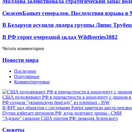
Молдова задействовала стратегический запас вод
Сюжет
Банкет генералов. Последствия взрыва в 
В Беларуси осудили лидера группы Ляпис Трубе
В РФ горит очередной склад Wildberries
3882
Читать комментарии
Новости мира
Последние
Популярные
Комментируемые
США подозревают РФ в причастности к инциденту с дроном в
РФ создала "украинскую бригаду" из пленных - ISW
В ФРГ над объектом с системами Patriot заметили шесть неизв
Путин избегает регионов РФ, куда долетают дроны - СМИ
"Адские" санкции США против РФ: реакция Зеленского
Сюжеты