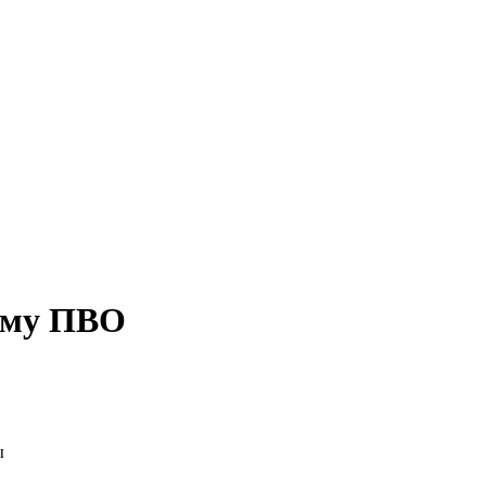
ему ПВО
ы