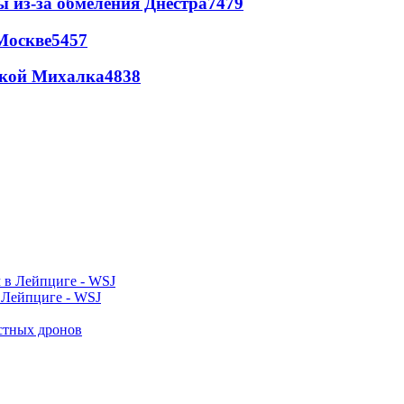
ы из-за обмеления Днестра
7479
Москве
5457
цкой Михалка
4838
 Лейпциге - WSJ
естных дронов