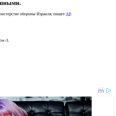
ешными.
инистерстве обороны Израиля, пишет
АР
.
ow-3.