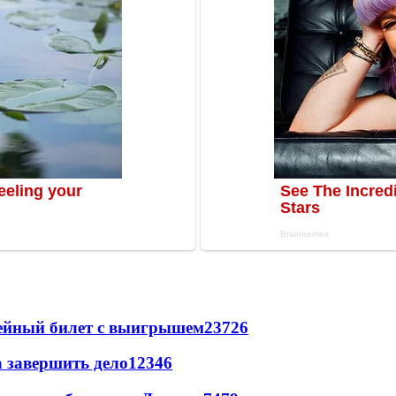
рейный билет с выигрышем
23726
а завершить дело
12346