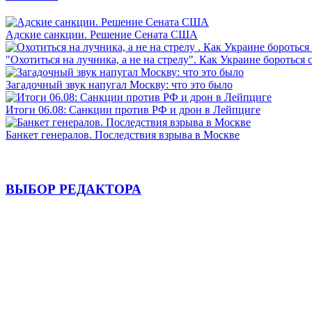
Адские санкции. Решение Сената США
"Охотиться на лучника, а не на стрелу". Как Украине бороться 
Загадочный звук напугал Москву: что это было
Итоги 06.08: Санкции против РФ и дрон в Лейпциге
Банкет генералов. Последствия взрыва в Москве
ВЫБОР РЕДАКТОРА