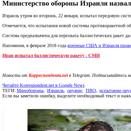
Министерство обороны Израиля назва
Израиль утром во вторник, 22 января, испытал передовую сис
Отмечается, что испытания новой системы противоракетной о
Система предназначена для перехвата баллистических ракет да
Напомним, в феврале 2018 года
военные США и Израиля пров
Иран испытал баллистическую ракету - СМИ
Новости от
Корреспондент.net
в Telegram. Подписывайтесь н
Читайте Korrespondent.net в Google News
ТЕГИ:
Минобороны
,
Израиль
,
оружие
,
ПВО
,
испытание ору
Если вы заметили ошибку, выделите необходимый текст и нажми