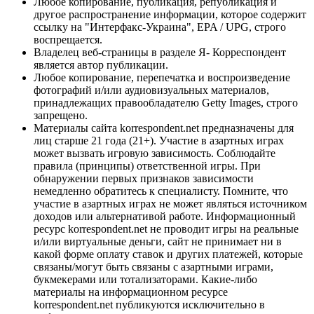
Любое копирование, публикация, републикация и
другое распространение информации, которое содержит
ссылку на "Интерфакс-Украина", EPA / UPG, строго
воспрещается.
Владелец веб-страницы в разделе Я- Корреспондент
является автор публикации.
Любое копирование, перепечатка и воспроизведение
фотографий и/или аудиовизуальных материалов,
принадлежащих правообладателю Getty Images, строго
запрещено.
Материалы сайта korrespondent.net предназначены для
лиц старше 21 года (21+). Участие в азартных играх
может вызвать игровую зависимость. Соблюдайте
правила (принципы) ответственной игры. При
обнаружении первых признаков зависимости
немедленно обратитесь к специалисту. Помните, что
участие в азартных играх не может являться источником
доходов или альтернативой работе. Информационный
ресурс korrespondent.net не проводит игры на реальные
и/или виртуальные деньги, сайт не принимает ни в
какой форме оплату ставок и других платежей, которые
связаны/могут быть связаны с азартными играми,
букмекерами или тотализаторами. Какие-либо
материалы на информационном ресурсе
korrespondent.net публикуются исключительно в