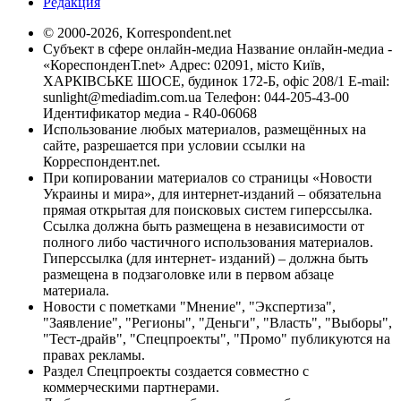
Редакция
© 2000-2026, Korrespondent.net
Субъект в сфере онлайн-медиа Название онлайн-медиа -
«КореспонденТ.net» Адрес: 02091, місто Київ,
ХАРКІВСЬКЕ ШОСЕ, будинок 172-Б, офіс 208/1 E-mail:
sunlight@mediadim.com.ua
Телефон: 044-205-43-00
Идентификатор медиа - R40-06068
Использование любых материалов, размещённых на
сайте, разрешается при условии ссылки на
Корреспондент.net.
При копировании материалов со страницы «Новости
Украины и мира», для интернет-изданий – обязательна
прямая открытая для поисковых систем гиперссылка.
Ссылка должна быть размещена в независимости от
полного либо частичного использования материалов.
Гиперссылка (для интернет- изданий) – должна быть
размещена в подзаголовке или в первом абзаце
материала.
Новости с пометками "Мнение", "Экспертиза",
"Заявление", "Регионы", "Деньги", "Власть", "Выборы",
"Тест-драйв", "Спецпроекты", "Промо" публикуются на
правах рекламы.
Раздел Спецпроекты создается совместно с
коммерческими партнерами.