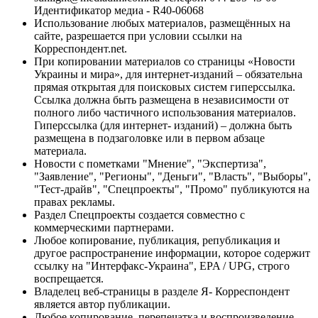
Идентификатор медиа - R40-06068
Использование любых материалов, размещённых на
сайте, разрешается при условии ссылки на
Корреспондент.net.
При копировании материалов со страницы «Новости
Украины и мира», для интернет-изданий – обязательна
прямая открытая для поисковых систем гиперссылка.
Ссылка должна быть размещена в независимости от
полного либо частичного использования материалов.
Гиперссылка (для интернет- изданий) – должна быть
размещена в подзаголовке или в первом абзаце
материала.
Новости с пометками "Мнение", "Экспертиза",
"Заявление", "Регионы", "Деньги", "Власть", "Выборы",
"Тест-драйв", "Спецпроекты", "Промо" публикуются на
правах рекламы.
Раздел Спецпроекты создается совместно с
коммерческими партнерами.
Любое копирование, публикация, републикация и
другое распространение информации, которое содержит
ссылку на "Интерфакс-Украина", EPA / UPG, строго
воспрещается.
Владелец веб-страницы в разделе Я- Корреспондент
является автор публикации.
Любое копирование, перепечатка и воспроизведение