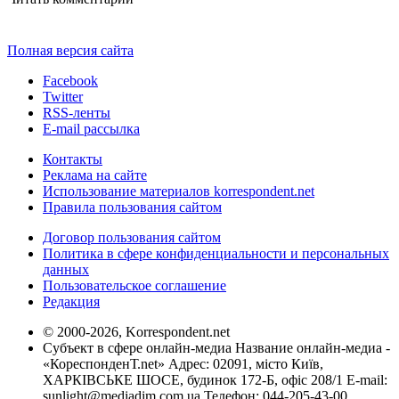
Полная версия сайта
Facebook
Twitter
RSS-ленты
E-mail рассылка
Контакты
Реклама на сайте
Использование материалов korrespondent.net
Правила пользования сайтом
Договор пользования сайтом
Политика в сфере конфиденциальности и персональных
данных
Пользовательское соглашение
Редакция
© 2000-2026, Korrespondent.net
Субъект в сфере онлайн-медиа Название онлайн-медиа -
«КореспонденТ.net» Адрес: 02091, місто Київ,
ХАРКІВСЬКЕ ШОСЕ, будинок 172-Б, офіс 208/1 E-mail:
sunlight@mediadim.com.ua
Телефон: 044-205-43-00