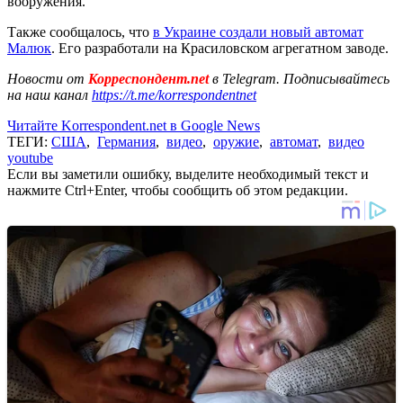
вооружения.
Также сообщалось, что
в Украине создали новый автомат
Малюк
. Его разработали на Красиловском агрегатном заводе.
Новости от
Корреспондент.net
в Telegram. Подписывайтесь
на наш канал
https://t.me/korrespondentnet
Читайте Korrespondent.net в Google News
ТЕГИ:
США
,
Германия
,
видео
,
оружие
,
автомат
,
видео
youtube
Если вы заметили ошибку, выделите необходимый текст и
нажмите Ctrl+Enter, чтобы сообщить об этом редакции.