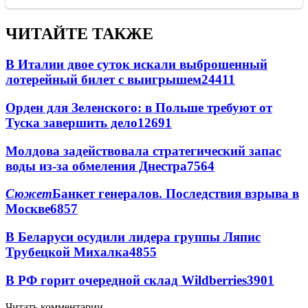
ЧИТАЙТЕ ТАКЖЕ
В Италии двое суток искали выброшенный
лотерейный билет с выигрышем
24411
Орден для Зеленского: в Польше требуют от
Туска завершить дело
12691
Молдова задействовала стратегический запас
воды из-за обмеления Днестра
7564
Сюжет
Банкет генералов. Последствия взрыва в
Москве
6857
В Беларуси осудили лидера группы Ляпис
Трубецкой Михалка
4855
В РФ горит очередной склад Wildberries
3901
Читать комментарии