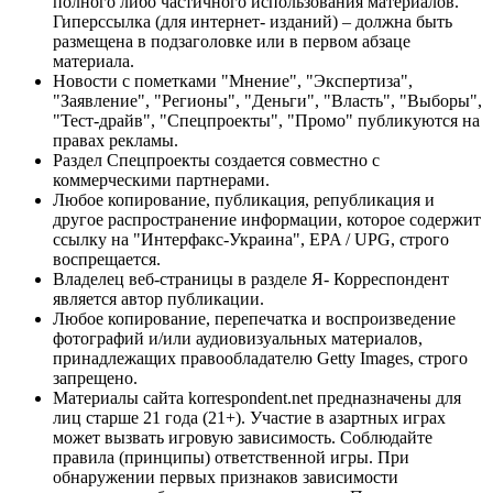
полного либо частичного использования материалов.
Гиперссылка (для интернет- изданий) – должна быть
размещена в подзаголовке или в первом абзаце
материала.
Новости с пометками "Мнение", "Экспертиза",
"Заявление", "Регионы", "Деньги", "Власть", "Выборы",
"Тест-драйв", "Спецпроекты", "Промо" публикуются на
правах рекламы.
Раздел Спецпроекты создается совместно с
коммерческими партнерами.
Любое копирование, публикация, републикация и
другое распространение информации, которое содержит
ссылку на "Интерфакс-Украина", EPA / UPG, строго
воспрещается.
Владелец веб-страницы в разделе Я- Корреспондент
является автор публикации.
Любое копирование, перепечатка и воспроизведение
фотографий и/или аудиовизуальных материалов,
принадлежащих правообладателю Getty Images, строго
запрещено.
Материалы сайта korrespondent.net предназначены для
лиц старше 21 года (21+). Участие в азартных играх
может вызвать игровую зависимость. Соблюдайте
правила (принципы) ответственной игры. При
обнаружении первых признаков зависимости