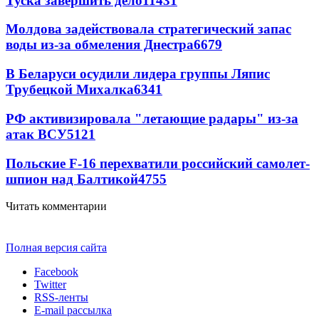
Туска завершить дело
11431
Молдова задействовала стратегический запас
воды из-за обмеления Днестра
6679
В Беларуси осудили лидера группы Ляпис
Трубецкой Михалка
6341
РФ активизировала "летающие радары" из-за
атак ВСУ
5121
Польские F-16 перехватили российский самолет-
шпион над Балтикой
4755
Читать комментарии
Полная версия сайта
Facebook
Twitter
RSS-ленты
E-mail рассылка