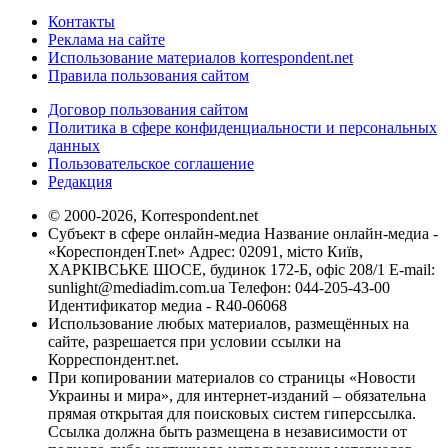
Контакты
Реклама на сайте
Использование материалов korrespondent.net
Правила пользования сайтом
Договор пользования сайтом
Политика в сфере конфиденциальности и персональных
данных
Пользовательское соглашение
Редакция
© 2000-2026, Korrespondent.net
Субъект в сфере онлайн-медиа Название онлайн-медиа -
«КореспонденТ.net» Адрес: 02091, місто Київ,
ХАРКІВСЬКЕ ШОСЕ, будинок 172-Б, офіс 208/1 E-mail:
sunlight@mediadim.com.ua
Телефон: 044-205-43-00
Идентификатор медиа - R40-06068
Использование любых материалов, размещённых на
сайте, разрешается при условии ссылки на
Корреспондент.net.
При копировании материалов со страницы «Новости
Украины и мира», для интернет-изданий – обязательна
прямая открытая для поисковых систем гиперссылка.
Ссылка должна быть размещена в независимости от