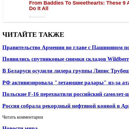
ЧИТАЙТЕ ТАКЖЕ
Правительство Армении во главе с Пашиняном по
Появились спутниковые снимки складов Wildberr
В Беларуси осудили лидера группы Ляпис Трубе
РФ активизировала "летающие радары" из-за а
Польские F-16 перехватили российский самолет-
Россия собрала рекордный нефтяной конвой в Ар
Читать комментарии
Новости мира