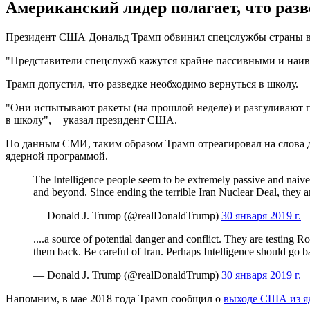
Американский лидер полагает, что разв
Президент США Дональд Трамп обвинил спецслужбы страны в наи
"Представители спецслужб кажутся крайне пассивными и наивн
Трамп допустил, что разведке необходимо вернуться в школу.
"Они испытывают ракеты (на прошлой неделе) и разгуливают п
в школу", − указал президент США.
По данным СМИ, таким образом Трамп отреагировал на слова д
ядерной программой.
The Intelligence people seem to be extremely passive and naiv
and beyond. Since ending the terrible Iran Nuclear Deal, they a
— Donald J. Trump (@realDonaldTrump)
30 января 2019 г.
....a source of potential danger and conflict. They are testing
them back. Be careful of Iran. Perhaps Intelligence should go b
— Donald J. Trump (@realDonaldTrump)
30 января 2019 г.
Напомним, в мае 2018 года Трамп сообщил о
выходе США из я