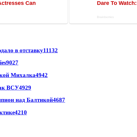
дало в отставку
11132
ies
9027
цкой Михалка
4942
так ВСУ
4929
шпион над Балтикой
4687
ктике
4210