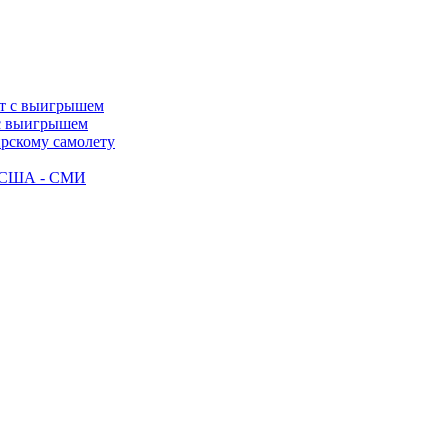
 с выигрышем
ирскому самолету
ак США - СМИ