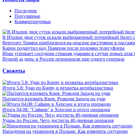
Последние
Популярные
Комментируемые
В Италии двое суток искали выброшенный лотерейный билет
Вертолет Трампа приблизился на опасное расстояние к пассаж
Карни подшутил над Трампом после поломки телесуфлера
Иран угрожает соседним странам ударами в случае новых ат
Второй за день: в России похоронили еще одного генерала
Сюжеты
Итоги 5.8: Удар по Киеву и нехватка антибаллистики
Пытаются взломать Киев. Реакция Запада на удар
Итоги 04.08: "Сафари" в Херсоне и итоги операции
Удары по России. Чего достигла 40-дневная операция
Нападения на украинцев в Польше. Как изменить ситуацию