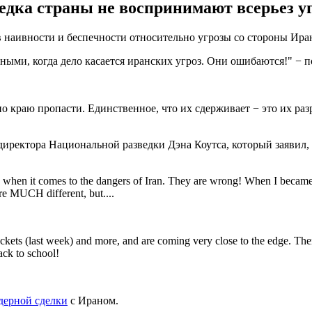
едка страны не воспринимают всерьез уг
вности и беспечности относительно угрозы со стороны Ирана. О
ыми, когда дело касается иранских угроз. Они ошибаются!" − 
о краю пропасти. Единственное, что их сдерживает − это их ра
иректора Национальной разведки Дэна Коутса, который заявил, 
e when it comes to the dangers of Iran. They are wrong! When I became 
re MUCH different, but....
 Rockets (last week) and more, and are coming very close to the edge. T
ack to school!
дерной сделки
с Ираном.