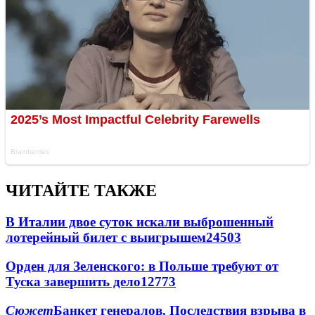
ЧИТАЙТЕ ТАКЖЕ
В Италии двое суток искали выброшенный
лотерейный билет с выигрышем
24503
Орден для Зеленского: в Польше требуют от
Туска завершить дело
12773
Сюжет
Банкет генералов. Последствия взрыва в