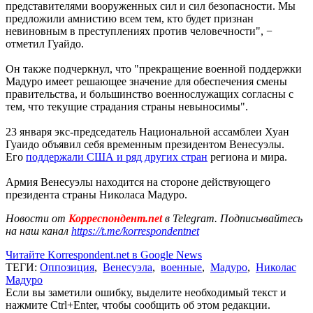
представителями вооруженных сил и сил безопасности. Мы
предложили амнистию всем тем, кто будет признан
невиновным в преступлениях против человечности", −
отметил Гуайдо.
Он также подчеркнул, что "прекращение военной поддержки
Мадуро имеет решающее значение для обеспечения смены
правительства, и большинство военнослужащих согласны с
тем, что текущие страдания страны невыносимы".
23 января экс-председатель Национальной ассамблеи Хуан
Гуаидо объявил себя временным президентом Венесуэлы.
Его
поддержали США и ряд других стран
региона и мира.
Армия Венесуэлы находится на стороне действующего
президента страны Николаса Мадуро.
Новости от
Корреспондент.net
в Telegram. Подписывайтесь
на наш канал
https://t.me/korrespondentnet
Читайте Korrespondent.net в Google News
ТЕГИ:
Оппозиция
,
Венесуэла
,
военные
,
Мадуро
,
Николас
Мадуро
Если вы заметили ошибку, выделите необходимый текст и
нажмите Ctrl+Enter, чтобы сообщить об этом редакции.