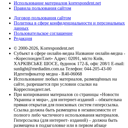
Использование материалов korrespondent.net
Правила пользования сайтом
Договор пользования сайтом
Политика в сфере конфиденциальности и персональных
данных
Пользовательское соглашение
Редакция
© 2000-2026, Korrespondent.net
Субъект в сфере онлайн-медиа Название онлайн-медиа -
«КореспонденТ.net» Адрес: 02091, місто Київ,
ХАРКІВСЬКЕ ШОСЕ, будинок 172-Б, офіс 208/1 E-mail:
sunlight@mediadim.com.ua
Телефон: 044-205-43-00
Идентификатор медиа - R40-06068
Использование любых материалов, размещённых на
сайте, разрешается при условии ссылки на
Корреспондент.net.
При копировании материалов со страницы «Новости
Украины и мира», для интернет-изданий – обязательна
прямая открытая для поисковых систем гиперссылка.
Ссылка должна быть размещена в независимости от
полного либо частичного использования материалов.
Гиперссылка (для интернет- изданий) – должна быть
размещена в подзаголовке или в первом абзаце