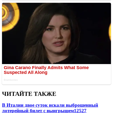
ЧИТАЙТЕ ТАКЖЕ
В Италии двое суток искали выброшенный
лотерейный билет с выигрышем
12527