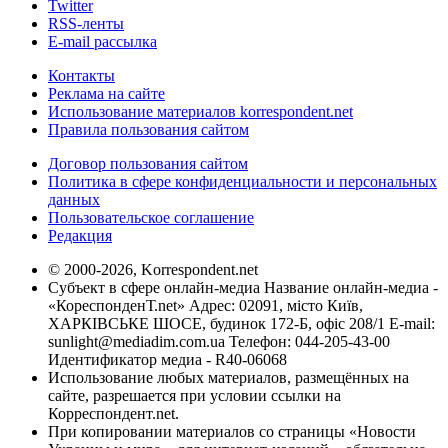
Twitter
RSS-ленты
E-mail рассылка
Контакты
Реклама на сайте
Использование материалов korrespondent.net
Правила пользования сайтом
Договор пользования сайтом
Политика в сфере конфиденциальности и персональных
данных
Пользовательское соглашение
Редакция
© 2000-2026, Korrespondent.net
Субъект в сфере онлайн-медиа Название онлайн-медиа -
«КореспонденТ.net» Адрес: 02091, місто Київ,
ХАРКІВСЬКЕ ШОСЕ, будинок 172-Б, офіс 208/1 E-mail:
sunlight@mediadim.com.ua
Телефон: 044-205-43-00
Идентификатор медиа - R40-06068
Использование любых материалов, размещённых на
сайте, разрешается при условии ссылки на
Корреспондент.net.
При копировании материалов со страницы «Новости