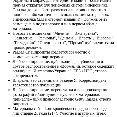
Украины и мира», для интернет-изданий – обязательна
прямая открытая для поисковых систем гиперссылка.
Ссылка должна быть размещена в независимости от
полного либо частичного использования материалов.
Гиперссылка (для интернет- изданий) – должна быть
размещена в подзаголовке или в первом абзаце
материала.
Новости с пометками "Мнение", "Экспертиза",
"Заявление", "Регионы", "Деньги", "Власть", "Выборы",
"Тест-драйв", "Спецпроекты", "Промо" публикуются на
правах рекламы.
Раздел Спецпроекты создается совместно с
коммерческими партнерами.
Любое копирование, публикация, републикация и
другое распространение информации, которое содержит
ссылку на "Интерфакс-Украина", EPA / UPG, строго
воспрещается.
Владелец веб-страницы в разделе Я- Корреспондент
является автор публикации.
Любое копирование, перепечатка и воспроизведение
фотографий и/или аудиовизуальных материалов,
принадлежащих правообладателю Getty Images, строго
запрещено.
Материалы сайта korrespondent.net предназначены для
лиц старше 21 года (21+). Участие в азартных играх