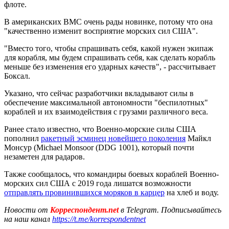
флоте.
В американских ВМС очень рады новинке, потому что она
"качественно изменит восприятие морских сил США".
"Вместо того, чтобы спрашивать себя, какой нужен экипаж
для корабля, мы будем спрашивать себя, как сделать корабль
меньше без изменения его ударных качеств", - рассчитывает
Боксал.
Указано, что сейчас разработчики вкладывают силы в
обеспечение максимальной автономности "беспилотных"
кораблей и их взаимодействия с грузами различного веса.
Ранее стало известно, что Военно-морские силы США
пополнил
ракетный эсминец новейшего поколения
Майкл
Монсур (Michael Monsoor (DDG 1001), который почти
незаметен для радаров.
Также сообщалось, что командиры боевых кораблей Военно-
морских сил США с 2019 года лишатся возможности
отправлять провинившихся моряков в карцер
на хлеб и воду.
Новости от
Корреспондент.net
в Telegram. Подписывайтесь
на наш канал
https://t.me/korrespondentnet