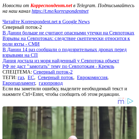
Новости от
Корреспондент.net
в Telegram. Подписывайтесь
на наш канал
https://t.me/korrespondentnet
Читайте Korrespondent.net в Google News
Северный поток-2
В Дании больше не считают опасными утечки на Севпотоках
Взрывы на Севпотоках: следствие скептически относится к
роли яхты - СМИ
В Дании 14 раз сообщали о подозрительных дронах перед
взрывами на СП
Дания достала из моря найденный у Севпотока объект
РФ не даст "замотать" тему по Севпотокам - Кремль
СПЕЦТЕМА:
Северный поток-2
ТЕГИ:
газ
,
ЕС
,
Северный поток
,
Еврокомиссия
,
Европарламент
,
газопровод
Если вы заметили ошибку, выделите необходимый текст и
нажмите Ctrl+Enter, чтобы сообщить об этом редакции.