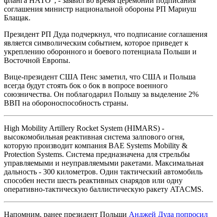
фланга НАТО", - заявил во время церемонии подписания
соглашения министр национальной обороны РП Мариуш
Блащак.
Президент РП Дуда подчеркнул, что подписание соглашения
является символическим событием, которое приведет к
укреплению оборонного и боевого потенциала Польши и
Восточной Европы.
Вице-президент США Пенс заметил, что США и Польша
всегда будут стоять бок о бок в вопросе военного
союзничества. Он поблагодарил Польшу за выделение 2%
ВВП на обороноспособность страны.
High Mobility Artillery Rocket System (HIMARS) -
высокомобильная реактивная система залпового огня,
которую производит компания BAE Systems Mobility &
Protection Systems. Система предназначена для стрельбы
управляемыми и неуправляемыми ракетами. Максимальная
дальность - 300 километров. Один тактический автомобиль
способен нести шесть реактивных снарядов или одну
оперативно-тактическую баллистическую ракету ATACMS.
Напомним, ранее президент Польши
Анджей Дуда попросил