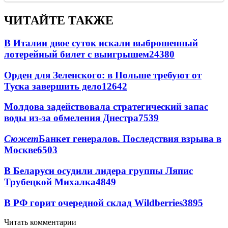
ЧИТАЙТЕ ТАКЖЕ
В Италии двое суток искали выброшенный
лотерейный билет с выигрышем
24380
Орден для Зеленского: в Польше требуют от
Туска завершить дело
12642
Молдова задействовала стратегический запас
воды из-за обмеления Днестра
7539
Сюжет
Банкет генералов. Последствия взрыва в
Москве
6503
В Беларуси осудили лидера группы Ляпис
Трубецкой Михалка
4849
В РФ горит очередной склад Wildberries
3895
Читать комментарии