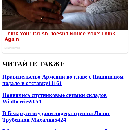
ЧИТАЙТЕ ТАКЖЕ
Правительство Армении во главе с Пашиняном
подало в отставку
11161
Появились спутниковые снимки складов
Wildberries
9054
В Беларуси осудили лидера группы Ляпис
Трубецкой Михалка
5424