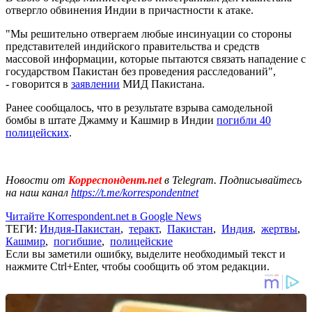
отвергло обвинения Индии в причастности к атаке.
"Мы решительно отвергаем любые инсинуации со стороны
представителей индийского правительства и средств
массовой информации, которые пытаются связать нападение с
государством Пакистан без проведения расследований",
- говорится в
заявлении
МИД Пакистана.
Ранее сообщалось, что в результате взрыва самодельной
бомбы в штате Джамму и Кашмир в Индии
погибли 40
полицейских
.
Новости от
Корреспондент.net
в Telegram. Подписывайтесь
на наш канал
https://t.me/korrespondentnet
Читайте Korrespondent.net в Google News
ТЕГИ:
Индия-Пакистан
,
теракт
,
Пакистан
,
Индия
,
жертвы
,
Кашмир
,
погибшие
,
полицейские
Если вы заметили ошибку, выделите необходимый текст и
нажмите Ctrl+Enter, чтобы сообщить об этом редакции.