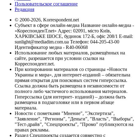
Пользовательское соглашение
Редакция
© 2000-2026, Korrespondent.net
Субъект в сфере онлайн-медиа Название онлайн-медиа -
«КореспонденТ.net» Адрес: 02091, місто Київ,
ХАРКІВСЬКЕ ШОСЕ, будинок 172-Б, офіс 208/1 E-mail:
sunlight@mediadim.com.ua
Телефон: 044-205-43-00
Идентификатор медиа - R40-06068
Использование любых материалов, размещённых на
сайте, разрешается при условии ссылки на
Корреспондент.net.
При копировании материалов со страницы «Новости
Украины и мира», для интернет-изданий – обязательна
прямая открытая для поисковых систем гиперссылка.
Ссылка должна быть размещена в независимости от
полного либо частичного использования материалов.
Гиперссылка (для интернет- изданий) – должна быть
размещена в подзаголовке или в первом абзаце
материала.
Новости с пометками "Мнение", "Экспертиза",
"Заявление", "Регионы", "Деньги", "Власть", "Выборы",
"Тест-драйв", "Спецпроекты", "Промо" публикуются на
правах рекламы.
Раздел Спецпроекты создается совместно с