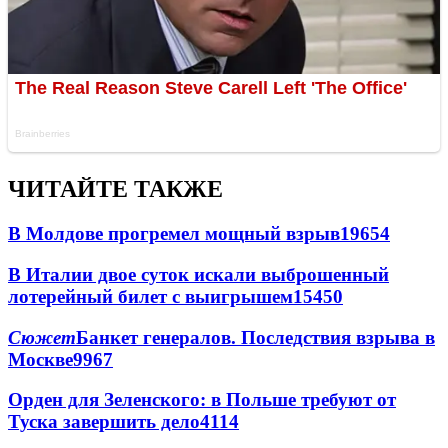
ЧИТАЙТЕ ТАКЖЕ
В Молдове прогремел мощный взрыв
19654
В Италии двое суток искали выброшенный
лотерейный билет с выигрышем
15450
Сюжет
Банкет генералов. Последствия взрыва в
Москве
9967
Орден для Зеленского: в Польше требуют от
Туска завершить дело
4114