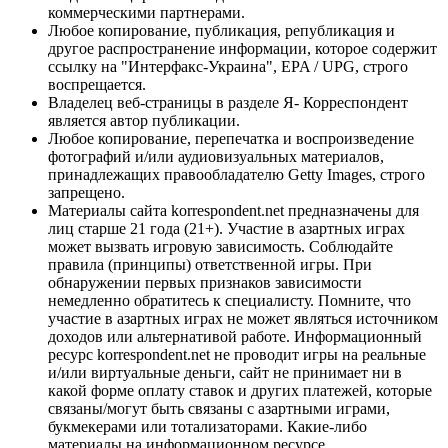
коммерческими партнерами.
Любое копирование, публикация, републикация и
другое распространение информации, которое содержит
ссылку на "Интерфакс-Украина", EPA / UPG, строго
воспрещается.
Владелец веб-страницы в разделе Я- Корреспондент
является автор публикации.
Любое копирование, перепечатка и воспроизведение
фотографий и/или аудиовизуальных материалов,
принадлежащих правообладателю Getty Images, строго
запрещено.
Материалы сайта korrespondent.net предназначены для
лиц старше 21 года (21+). Участие в азартных играх
может вызвать игровую зависимость. Соблюдайте
правила (принципы) ответственной игры. При
обнаружении первых признаков зависимости
немедленно обратитесь к специалисту. Помните, что
участие в азартных играх не может являться источником
доходов или альтернативой работе. Информационный
ресурс korrespondent.net не проводит игры на реальные
и/или виртуальные деньги, сайт не принимает ни в
какой форме оплату ставок и других платежей, которые
связаны/могут быть связаны с азартными играми,
букмекерами или тотализаторами. Какие-либо
материалы на информационном ресурсе