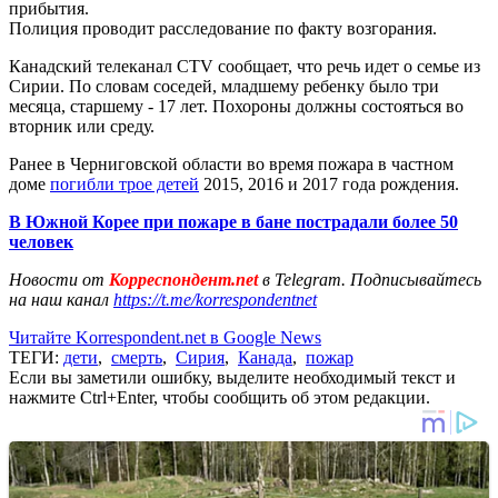
прибытия.
Полиция проводит расследование по факту возгорания.
Канадский телеканал CTV сообщает, что речь идет о семье из
Сирии. По словам соседей, младшему ребенку было три
месяца, старшему - 17 лет. Похороны должны состояться во
вторник или среду.
Ранее в Черниговской области во время пожара в частном
доме
погибли трое детей
2015, 2016 и 2017 года рождения.
В Южной Корее при пожаре в бане пострадали более 50
человек
Новости от
Корреспондент.net
в Telegram. Подписывайтесь
на наш канал
https://t.me/korrespondentnet
Читайте Korrespondent.net в Google News
ТЕГИ:
дети
,
смерть
,
Сирия
,
Канада
,
пожар
Если вы заметили ошибку, выделите необходимый текст и
нажмите Ctrl+Enter, чтобы сообщить об этом редакции.