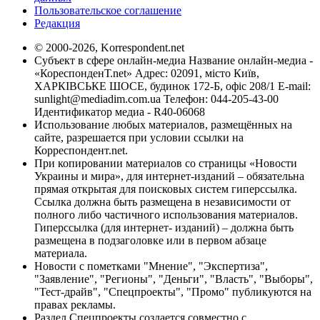
Пользовательское соглашение
Редакция
© 2000-2026, Korrespondent.net
Субъект в сфере онлайн-медиа Название онлайн-медиа -
«КореспонденТ.net» Адрес: 02091, місто Київ,
ХАРКІВСЬКЕ ШОСЕ, будинок 172-Б, офіс 208/1 E-mail:
sunlight@mediadim.com.ua
Телефон: 044-205-43-00
Идентификатор медиа - R40-06068
Использование любых материалов, размещённых на
сайте, разрешается при условии ссылки на
Корреспондент.net.
При копировании материалов со страницы «Новости
Украины и мира», для интернет-изданий – обязательна
прямая открытая для поисковых систем гиперссылка.
Ссылка должна быть размещена в независимости от
полного либо частичного использования материалов.
Гиперссылка (для интернет- изданий) – должна быть
размещена в подзаголовке или в первом абзаце
материала.
Новости с пометками "Мнение", "Экспертиза",
"Заявление", "Регионы", "Деньги", "Власть", "Выборы",
"Тест-драйв", "Спецпроекты", "Промо" публикуются на
правах рекламы.
Раздел Спецпроекты создается совместно с