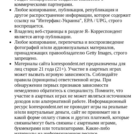
коммерческими партнерами.
Любое копирование, публикация, републикация и
другое распространение информации, которое содержит
ссылку на "Интерфакс-Украина", EPA / UPG, строго
воспрещается.
Владелец веб-страницы в разделе Я- Корреспондент
является автор публикации.
Любое копирование, перепечатка и воспроизведение
фотографий и/или аудиовизуальных материалов,
принадлежащих правообладателю Getty Images, строго
запрещено.
Материалы сайта korrespondent.net предназначены для
лиц старше 21 года (21+). Участие в азартных играх
может вызвать игровую зависимость. Соблюдайте
правила (принципы) ответственной игры. При
обнаружении первых признаков зависимости
немедленно обратитесь к специалисту. Помните, что
участие в азартных играх не может являться источником
доходов или альтернативой работе. Информационный
ресурс korrespondent.net не проводит игры на реальные
и/или виртуальные деньги, сайт не принимает ни в
какой форме оплату ставок и других платежей, которые
связаны/могут быть связаны с азартными играми,
букмекерами или тотализаторами. Какие-либо
материалы на информационном ресурсе